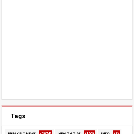
Tags
(2674)
(102)
(3)
BREAKING NEWS
HEALTH TIPS
INFO