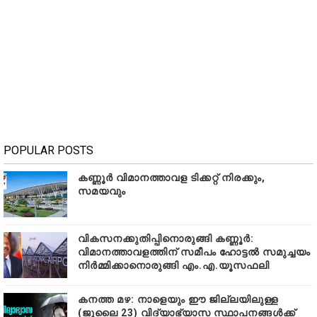
POPULAR POSTS
കണ്ണൂർ വിമാനത്താവള ടിക്കറ്റ് നിരക്കും,
സമയവും
വികസനക്കുതിപ്പിനൊരുങ്ങി കണ്ണൂർ:
വിമാനത്താവളത്തിന് സമീപം ഹോട്ടൽ സമുച്ചയം
നിർമ്മിക്കാനൊരുങ്ങി എം.എ.യൂസഫലി
കനത്ത മഴ: നാളെയും ഈ ജില്ലയിലുള്ള
(ജൂലൈ 23) വിദ്യാഭ്യാസ സ്ഥാപനങ്ങൾക്ക്