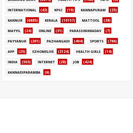
(42)
(19)
(25)
INTERNATIONAL
KPSC
KANNAPURAM
(6885)
(10157)
(38)
KANNUR
KERALA
MATTOOL
(24)
(31)
(7)
MAYYIL
ONLINE
PARASSINIKKADAV
(261)
(404)
(786)
PAYYANUR
PAZHANGADI
SPORTS
(25)
(3124)
(14)
APP
EZHOMELIVE
HEALTH GIRLS
(503)
(28)
(424)
INDIA
INTERNET
JOB
(6)
KANNADIPARAMBA