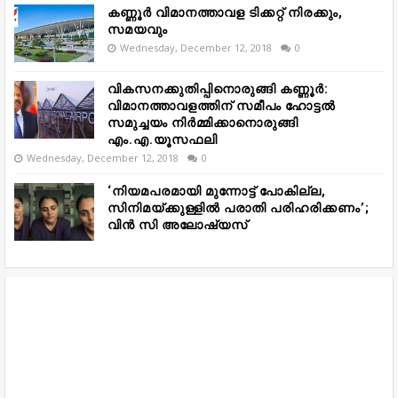
കണ്ണൂർ വിമാനത്താവള ടിക്കറ്റ് നിരക്കും,
സമയവും
Wednesday, December 12, 2018
0
വികസനക്കുതിപ്പിനൊരുങ്ങി കണ്ണൂർ:
വിമാനത്താവളത്തിന് സമീപം ഹോട്ടൽ
സമുച്ചയം നിർമ്മിക്കാനൊരുങ്ങി
എം.എ.യൂസഫലി
Wednesday, December 12, 2018
0
‘നിയമപരമായി മുന്നോട്ട് പോകില്ല,
സിനിമയ്ക്കുള്ളിൽ പരാതി പരിഹരിക്കണം’;
വിൻ സി അലോഷ്യസ്