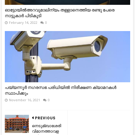
ഓട്ടോയിൽഅറവുമാലിന്യം തള്ളാനെത്തിയ രണ്ടു പേരെ
നാട്ടുകാര്‍ പിടികൂടി
February 14, 2022
0
പയ്യന്നൂർ നഗരസഭ പരിധിയിൽ നിരീക്ഷണ ക്യാമറകൾ
സ്ഥാപിക്കും
November 16, 2021
0
PREVIOUS
നെടുമ്ബാശേരി
വിമാനത്താവള