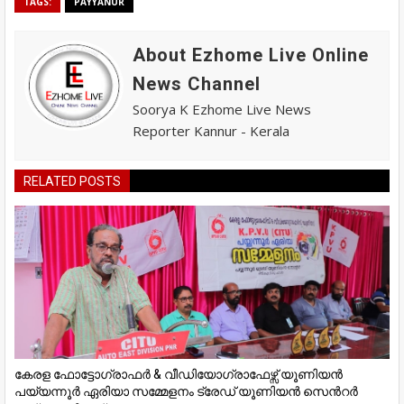
TAGS:
PAYYANUR
About Ezhome Live Online
News Channel
Soorya K Ezhome Live News
Reporter Kannur - Kerala
RELATED POSTS
കേരള ഫോട്ടോഗ്രാഫർ & വീഡിയോഗ്രാഫേഴ്സ് യൂണിയൻ
പയ്യന്നൂർ ഏരിയാ സമ്മേളനം ട്രേഡ് യൂണിയൻ സെൻറർ