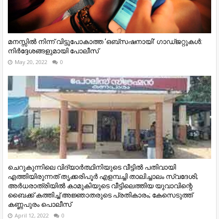
മനസ്സിൽ നിന്ന് വിട്ടുപോകാത്ത ‘ഒബ്സഷനായി’ ഗാഡ്ജറ്റുകൾ:
നിർദ്ദേശങ്ങളുമായി പോലീസ്
May 20, 2022
0
ചെറുകുന്നിലെ വിദ്യാർത്ഥിനിയുടെ വീട്ടിൽ പതിവായി
എത്തിയിരുന്നത് തൃക്കരിപൂർ എളമ്പച്ചി താലിച്ചാലം സ്വദേശി;
അർധരാത്രിയിൽ കാമുകിയുടെ വീട്ടിലെത്തിയ യുവാവിന്റെ
ബൈക്ക് കത്തിച്ച് അജ്ഞാതരുടെ പ്രതികാരം; കേസെടുത്ത്
കണ്ണപുരം പൊലീസ്
April 12, 2022
0