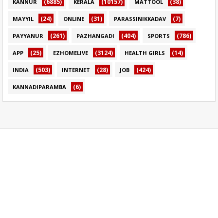
(6885)
(10157)
(38)
KANNUR
KERALA
MATTOOL
(24)
(31)
(7)
MAYYIL
ONLINE
PARASSINIKKADAV
(261)
(404)
(786)
PAYYANUR
PAZHANGADI
SPORTS
(25)
(3124)
(14)
APP
EZHOMELIVE
HEALTH GIRLS
(503)
(28)
(424)
INDIA
INTERNET
JOB
(6)
KANNADIPARAMBA