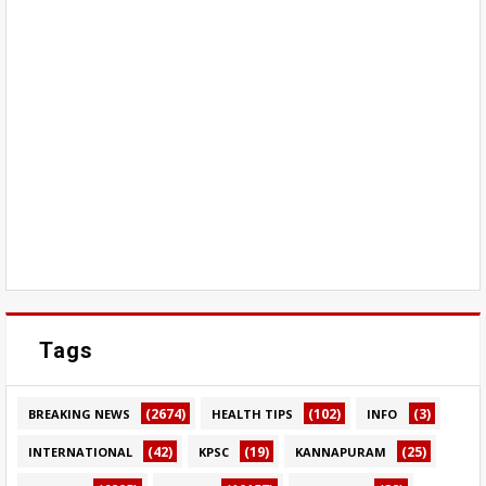
Tags
(2674)
(102)
(3)
BREAKING NEWS
HEALTH TIPS
INFO
(42)
(19)
(25)
INTERNATIONAL
KPSC
KANNAPURAM