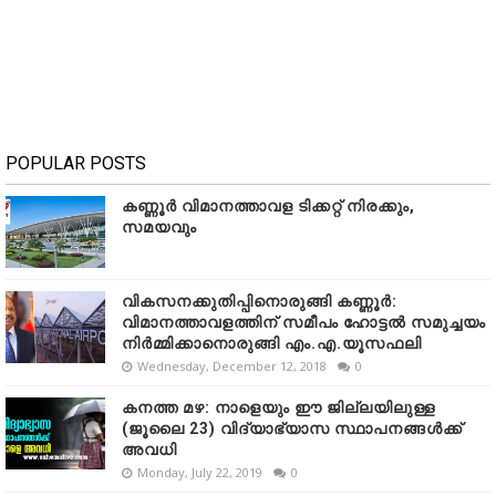
POPULAR POSTS
കണ്ണൂർ വിമാനത്താവള ടിക്കറ്റ് നിരക്കും,
സമയവും
വികസനക്കുതിപ്പിനൊരുങ്ങി കണ്ണൂർ:
വിമാനത്താവളത്തിന് സമീപം ഹോട്ടൽ സമുച്ചയം
നിർമ്മിക്കാനൊരുങ്ങി എം.എ.യൂസഫലി
Wednesday, December 12, 2018
0
കനത്ത മഴ: നാളെയും ഈ ജില്ലയിലുള്ള
(ജൂലൈ 23) വിദ്യാഭ്യാസ സ്ഥാപനങ്ങൾക്ക്
അവധി
Monday, July 22, 2019
0