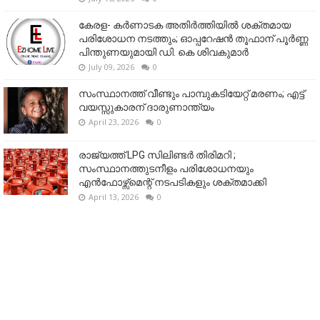
കേരള- കർണാടക അതിർത്തിയിൽ ശക്തമായ
പരിശോധന നടത്തും; ഓപ്പറേഷൻ തൂഫാന് പൂർണ്ണ
പിന്തുണയുമായി ഡി. കെ ശിവകുമാർ
July 09, 2026
0
സംസ്ഥാനത്ത് വീണ്ടും പാമ്പുകടിയേറ്റ് മരണം; എട്ട്
വയസ്സുകാരന് ദാരുണാന്ത്യം
April 23, 2026
0
രാജ്യത്ത് LPG സിലിണ്ടർ തിരിമറി ;
സംസ്ഥാനത്തുടനീളം പരിശോധനയും
എൻഫോഴ്സ്മെന്റ് നടപടികളും ശക്തമാക്കി
April 13, 2026
0