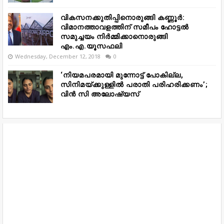
വികസനക്കുതിപ്പിനൊരുങ്ങി കണ്ണൂർ:
വിമാനത്താവളത്തിന് സമീപം ഹോട്ടൽ
സമുച്ചയം നിർമ്മിക്കാനൊരുങ്ങി
എം.എ.യൂസഫലി
Wednesday, December 12, 2018
0
‘നിയമപരമായി മുന്നോട്ട് പോകില്ല,
സിനിമയ്ക്കുള്ളിൽ പരാതി പരിഹരിക്കണം’;
വിൻ സി അലോഷ്യസ്