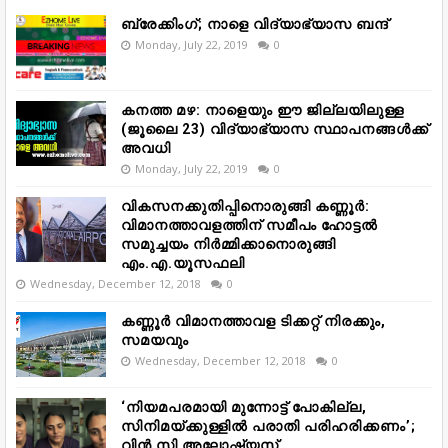
ബ്രേക്കിംഗ്; നാളെ വിദ്യാഭ്യാസ ബന്ദ്
Monday, July 22, 2019
0
കനത്ത മഴ: നാളെയും ഈ ജില്ലയിലുള്ള
(ജൂലൈ 23) വിദ്യാഭ്യാസ സ്ഥാപനങ്ങൾക്ക്
അവധി
Monday, July 22, 2019
0
വികസനക്കുതിപ്പിനൊരുങ്ങി കണ്ണൂർ:
വിമാനത്താവളത്തിന് സമീപം ഹോട്ടൽ
സമുച്ചയം നിർമ്മിക്കാനൊരുങ്ങി
എം.എ.യൂസഫലി
Wednesday, December 12, 2018
0
കണ്ണൂർ വിമാനത്താവള ടിക്കറ്റ് നിരക്കും,
സമയവും
Wednesday, December 12, 2018
0
‘നിയമപരമായി മുന്നോട്ട് പോകില്ല,
സിനിമയ്ക്കുള്ളിൽ പരാതി പരിഹരിക്കണം’;
വിൻ സി അലോഷ്യസ്