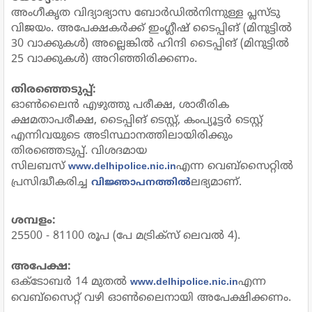
അംഗീകൃത വിദ്യാഭ്യാസ ബോർഡിൽനിന്നുള്ള പ്ലസ്ടു
വിജയം. അപേക്ഷകർക്ക് ഇംഗ്ലീഷ് ടൈപ്പിങ് (മിനുട്ടിൽ
30 വാക്കുകൾ) അല്ലെങ്കിൽ ഹിന്ദി ടൈപ്പിങ് (മിനുട്ടിൽ
25 വാക്കുകൾ) അറിഞ്ഞിരിക്കണം.
തിരഞ്ഞെടുപ്പ്:
ഓൺലൈൻ എഴുത്തു പരീക്ഷ, ശാരീരിക
ക്ഷമതാപരീക്ഷ, ടൈപ്പിങ് ടെസ്റ്റ്, കംപ്യൂട്ടർ ടെസ്റ്റ്
എന്നിവയുടെ അടിസ്ഥാനത്തിലായിരിക്കും
തിരഞ്ഞെടുപ്പ്. വിശദമായ
സിലബസ്
എന്ന വെബ്സൈറ്റിൽ
www.delhipolice.nic.in
പ്രസിദ്ധീകരിച്ച
ലഭ്യമാണ്.
വിജ്ഞാപനത്തിൽ
ശമ്പളം:
25500 - 81100 രൂപ (പേ മട്രിക്സ് ലെവൽ 4).
അപേക്ഷ:
ഒക്ടോബർ 14 മുതൽ
എന്ന
www.delhipolice.nic.in
വെബ്സൈറ്റ് വഴി ഓൺലൈനായി അപേക്ഷിക്കണം.