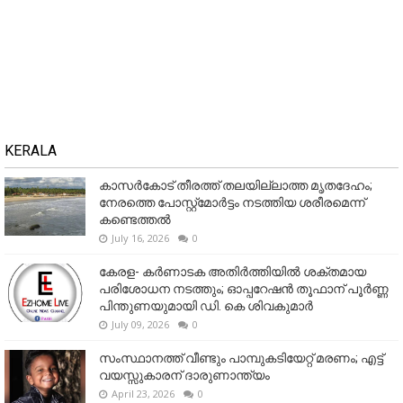
KERALA
കാസർകോട് തീരത്ത് തലയില്ലാത്ത മൃതദേഹം;
നേരത്തെ പോസ്റ്റ്‌മോർട്ടം നടത്തിയ ശരീരമെന്ന്
കണ്ടെത്തൽ
July 16, 2026
0
കേരള- കർണാടക അതിർത്തിയിൽ ശക്തമായ
പരിശോധന നടത്തും; ഓപ്പറേഷൻ തൂഫാന് പൂർണ്ണ
പിന്തുണയുമായി ഡി. കെ ശിവകുമാർ
July 09, 2026
0
സംസ്ഥാനത്ത് വീണ്ടും പാമ്പുകടിയേറ്റ് മരണം; എട്ട്
വയസ്സുകാരന് ദാരുണാന്ത്യം
April 23, 2026
0