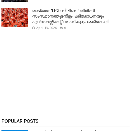
രാജ്യത്ത് LPG സിലിണ്ടർ തിരിമറി ;
സംസ്ഥാനത്തുടനീളം പരിശോധനയും
എൻഫോഴ്സ്മെന്റ് നടപടികളും ശക്തമാക്കി
April 13, 2026
0
POPULAR POSTS