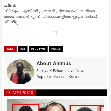
ഫീസ്:
100 രൂപ. എസ്.സി., എസ്.ടി., ഭിന്നശേഷി, വനിതാ
അപേക്ഷകർ എന്നീ വിഭാഗങ്ങളിൽപ്പെടുന്നവർക്ക്
ഫീസില്ല.
TAGS:
JOB
PLUS TWO
POLICE
About Ammus
Soorya K Ezhome Live News
Reporter Kannur - Kerala
RELATED POSTS