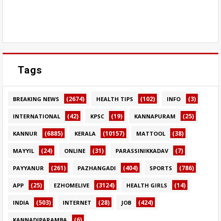
Tags
(2674)
(102)
(3)
BREAKING NEWS
HEALTH TIPS
INFO
(42)
(19)
(25)
INTERNATIONAL
KPSC
KANNAPURAM
(6885)
(10157)
(38)
KANNUR
KERALA
MATTOOL
(24)
(31)
(7)
MAYYIL
ONLINE
PARASSINIKKADAV
(261)
(404)
(786)
PAYYANUR
PAZHANGADI
SPORTS
(25)
(3124)
(14)
APP
EZHOMELIVE
HEALTH GIRLS
(503)
(28)
(424)
INDIA
INTERNET
JOB
(6)
KANNADIPARAMBA