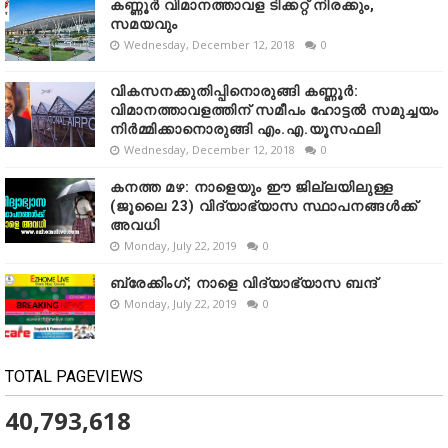
കണ്ണൂർ വിമാനത്താവള ടിക്കറ്റ് നിരക്കും,
സമയവും
Wednesday, December 12, 2018
0
വികസനക്കുതിപ്പിനൊരുങ്ങി കണ്ണൂർ:
വിമാനത്താവളത്തിന് സമീപം ഹോട്ടൽ സമുച്ചയം
നിർമ്മിക്കാനൊരുങ്ങി എം.എ.യൂസഫലി
Wednesday, December 12, 2018
0
കനത്ത മഴ: നാളെയും ഈ ജില്ലയിലുള്ള
(ജൂലൈ 23) വിദ്യാഭ്യാസ സ്ഥാപനങ്ങൾക്ക്
അവധി
Monday, July 22, 2019
0
ബ്രേക്കിംഗ്; നാളെ വിദ്യാഭ്യാസ ബന്ദ്
Monday, July 22, 2019
0
TOTAL PAGEVIEWS
40,793,618