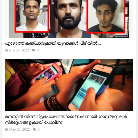
ഏഴോത്ത് കഞ്ചാവുമായി യുവാക്കൾ പിടിയിൽ....
July 28, 2022
0
മനസ്സിൽ നിന്ന് വിട്ടുപോകാത്ത ‘ഒബ്സഷനായി’ ഗാഡ്ജറ്റുകൾ:
നിർദ്ദേശങ്ങളുമായി പോലീസ്
May 20, 2022
0