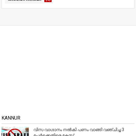
KANNUR
വിസ വാഗ്ദാനം നൽകി പണം വാങ്ങി വഞ്ചിച്ച 3
പേർക്കെതിരെ കേസ്