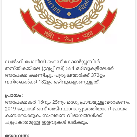
ഡൽഹി പോലീസ് ഹെഡ് കോൺസ്റ്റബിൾ
തസ്തികയിലെ (ഗ്രൂപ്പ് സി) 554 ഒഴിവുകളിലേക്ക്
അപേക്ഷ ക്ഷണിച്ചു. പുരുഷന്മാർക്ക് 372ഉം
വനിതകൾക്ക് 182ഉം ഒഴിവുകളാണുള്ളത്.
പ്രായം:
അപേക്ഷകർ 18നും 25നും മധ്യേ പ്രായമുള്ളവരാകണം.
2019 ജൂലായ് ഒന്ന് അടിസ്ഥാനപ്പെടുത്തിയാണ് പ്രായം
കണക്കാക്കുക. സംവരണ വിഭാഗങ്ങൾക്ക്
ചട്ടപ്രകാരമുള്ള ഇളവുകൾ ലഭിക്കും.
യോഗ്യത: