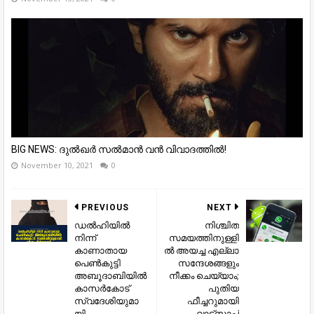
BIG NEWS: ദുൽഖർ സൽമാൻ വൻ വിവാദത്തിൽ!
November 10, 2021
0
PREVIOUS
NEXT
ഡല്‍ഹിയില്‍
നിശ്ചിത
നിന്ന്
സമയത്തിനുള്ളി
കാണാതായ
ല്‍ അയച്ച എല്ലാ
പെണ്‍കുട്ടി
സന്ദേശങ്ങളും
അബൂദാബിയില്‍
നീക്കം ചെയ്യാം;
കാസര്‍കോട്
പുതിയ
സ്വദേശിയുമാ
ഫീച്ചറുമായി
യി
വാട്‌സാപ്പ്