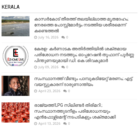
KERALA
കാസർകോട് തീരത്ത് തലയില്ലാത്ത മൃതദേഹം;
നേരത്തെ പോസ്റ്റ്‌മോർട്ടം നടത്തിയ ശരീരമെന്ന്
കണ്ടെത്തൽ
July 16, 2026
0
കേരള- കർണാടക അതിർത്തിയിൽ ശക്തമായ
പരിശോധന നടത്തും; ഓപ്പറേഷൻ തൂഫാന് പൂർണ്ണ
പിന്തുണയുമായി ഡി. കെ ശിവകുമാർ
July 09, 2026
0
സംസ്ഥാനത്ത് വീണ്ടും പാമ്പുകടിയേറ്റ് മരണം; എട്ട്
വയസ്സുകാരന് ദാരുണാന്ത്യം
April 23, 2026
0
രാജ്യത്ത് LPG സിലിണ്ടർ തിരിമറി ;
സംസ്ഥാനത്തുടനീളം പരിശോധനയും
എൻഫോഴ്സ്മെന്റ് നടപടികളും ശക്തമാക്കി
April 13, 2026
0