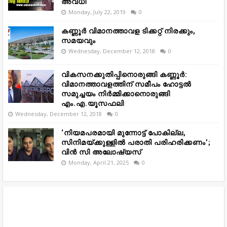
അവധി
Monday, July 22, 2019
0
കണ്ണൂർ വിമാനത്താവള ടിക്കറ്റ് നിരക്കും,
സമയവും
Wednesday, December 12, 2018
0
വികസനക്കുതിപ്പിനൊരുങ്ങി കണ്ണൂർ:
വിമാനത്താവളത്തിന് സമീപം ഹോട്ടൽ
സമുച്ചയം നിർമ്മിക്കാനൊരുങ്ങി
എം.എ.യൂസഫലി
Wednesday, December 12, 2018
0
‘നിയമപരമായി മുന്നോട്ട് പോകില്ല,
സിനിമയ്ക്കുള്ളിൽ പരാതി പരിഹരിക്കണം’;
വിൻ സി അലോഷ്യസ്
Monday, April 21, 2025
0