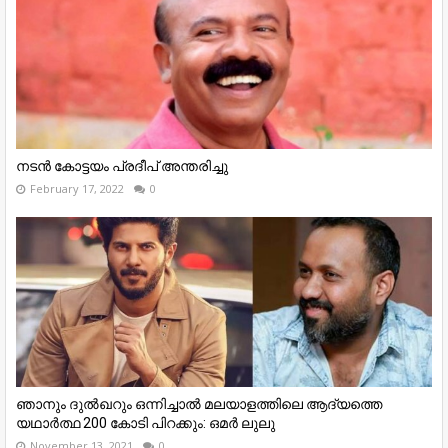
നടന്‍ കോട്ടയം പ്രദീപ് അന്തരിച്ചു
February 17, 2022
0
ഞാനും ദുൽഖറും ഒന്നിച്ചാൽ മലയാളത്തിലെ ആദ്യത്തെ
യഥാർത്ഥ 200 കോടി പിറക്കും: ഒമർ ലുലു
November 13, 2021
0