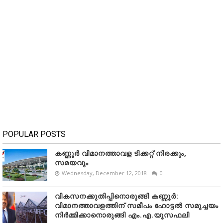
POPULAR POSTS
കണ്ണൂർ വിമാനത്താവള ടിക്കറ്റ് നിരക്കും,
സമയവും
Wednesday, December 12, 2018
0
വികസനക്കുതിപ്പിനൊരുങ്ങി കണ്ണൂർ:
വിമാനത്താവളത്തിന് സമീപം ഹോട്ടൽ സമുച്ചയം
നിർമ്മിക്കാനൊരുങ്ങി എം.എ.യൂസഫലി