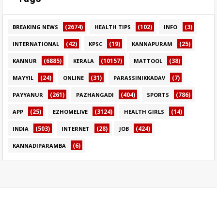
(2674)
(102)
(3)
BREAKING NEWS
HEALTH TIPS
INFO
(42)
(19)
(25)
INTERNATIONAL
KPSC
KANNAPURAM
(6885)
(10157)
(38)
KANNUR
KERALA
MATTOOL
(24)
(31)
(7)
MAYYIL
ONLINE
PARASSINIKKADAV
(261)
(404)
(786)
PAYYANUR
PAZHANGADI
SPORTS
(25)
(3124)
(14)
APP
EZHOMELIVE
HEALTH GIRLS
(503)
(28)
(424)
INDIA
INTERNET
JOB
(6)
KANNADIPARAMBA