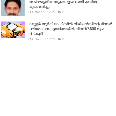
അജിയേട്ടൻ്റെ തട്ടുകട ഉടമ അജി മാത്യു
തൂങ്ങിമരിച്ചു.
October 27, 2025
0
കണ്ണൂര്‍ ആര്‍.ടി ഓഫീസില്‍ വിജിലൻസിന്റെ മിന്നല്‍
പരിശോധന; ഏജന്റുമാരില്‍ നിന്ന് 67,500 രൂപ
പിടികൂടി
October 27, 2025
0