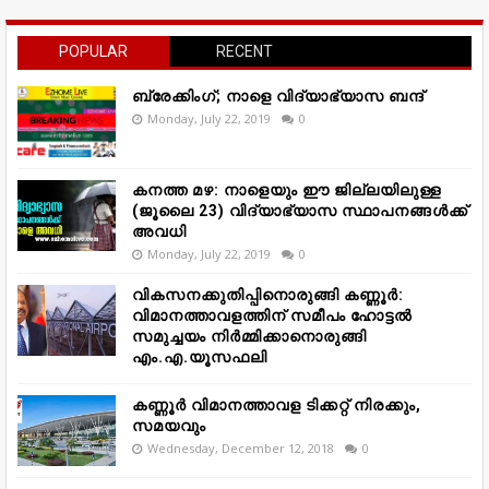
POPULAR
RECENT
ബ്രേക്കിംഗ്; നാളെ വിദ്യാഭ്യാസ ബന്ദ്
Monday, July 22, 2019
0
കനത്ത മഴ: നാളെയും ഈ ജില്ലയിലുള്ള
(ജൂലൈ 23) വിദ്യാഭ്യാസ സ്ഥാപനങ്ങൾക്ക്
അവധി
Monday, July 22, 2019
0
വികസനക്കുതിപ്പിനൊരുങ്ങി കണ്ണൂർ:
വിമാനത്താവളത്തിന് സമീപം ഹോട്ടൽ
സമുച്ചയം നിർമ്മിക്കാനൊരുങ്ങി
എം.എ.യൂസഫലി
കണ്ണൂർ വിമാനത്താവള ടിക്കറ്റ് നിരക്കും,
സമയവും
Wednesday, December 12, 2018
0