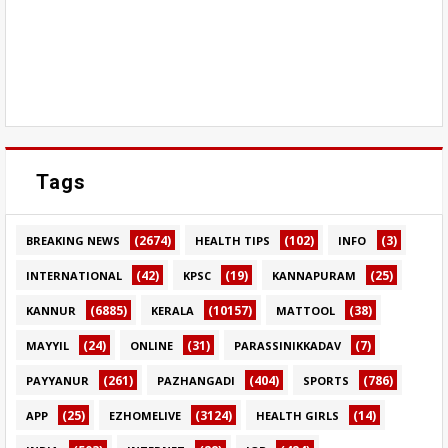
Tags
(2674)
(102)
(3)
BREAKING NEWS
HEALTH TIPS
INFO
(42)
(19)
(25)
INTERNATIONAL
KPSC
KANNAPURAM
(6885)
(10157)
(38)
KANNUR
KERALA
MATTOOL
(24)
(31)
(7)
MAYYIL
ONLINE
PARASSINIKKADAV
(261)
(404)
(786)
PAYYANUR
PAZHANGADI
SPORTS
(25)
(3124)
(14)
APP
EZHOMELIVE
HEALTH GIRLS