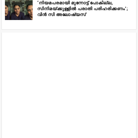
‘നിയമപരമായി മുന്നോട്ട് പോകില്ല,
സിനിമയ്ക്കുള്ളിൽ പരാതി പരിഹരിക്കണം’;
വിൻ സി അലോഷ്യസ്