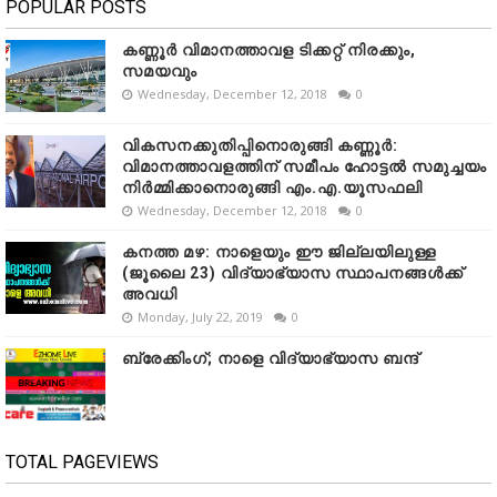
POPULAR POSTS
കണ്ണൂർ വിമാനത്താവള ടിക്കറ്റ് നിരക്കും,
സമയവും
Wednesday, December 12, 2018
0
വികസനക്കുതിപ്പിനൊരുങ്ങി കണ്ണൂർ:
വിമാനത്താവളത്തിന് സമീപം ഹോട്ടൽ സമുച്ചയം
നിർമ്മിക്കാനൊരുങ്ങി എം.എ.യൂസഫലി
Wednesday, December 12, 2018
0
കനത്ത മഴ: നാളെയും ഈ ജില്ലയിലുള്ള
(ജൂലൈ 23) വിദ്യാഭ്യാസ സ്ഥാപനങ്ങൾക്ക്
അവധി
Monday, July 22, 2019
0
ബ്രേക്കിംഗ്; നാളെ വിദ്യാഭ്യാസ ബന്ദ്
TOTAL PAGEVIEWS