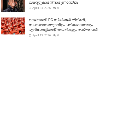
വയസ്സുകാരന് ദാരുണാന്ത്യം
April 23, 2026
0
രാജ്യത്ത് LPG സിലിണ്ടർ തിരിമറി ;
സംസ്ഥാനത്തുടനീളം പരിശോധനയും
എൻഫോഴ്സ്മെന്റ് നടപടികളും ശക്തമാക്കി
April 13, 2026
0