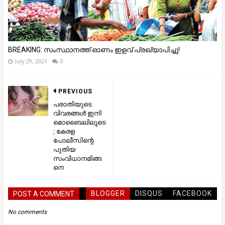
BREAKING: സംസ്ഥാനത്ത് ഓണം ഇളവ് പ്രഖ്യാപിച്ചു!
July 29, 2021
0
PREVIOUS
പരാതിയുടെ
വിവരങ്ങള്‍ ഇനി
മൊബൈലിലൂടെ
; കേരള
പോലീസിന്റെ
പുതിയ
സംവിധാനമിങ്ങ
നെ
BLOGGER
DISQUS
FACEBOOK
POST A COMMENT
No comments