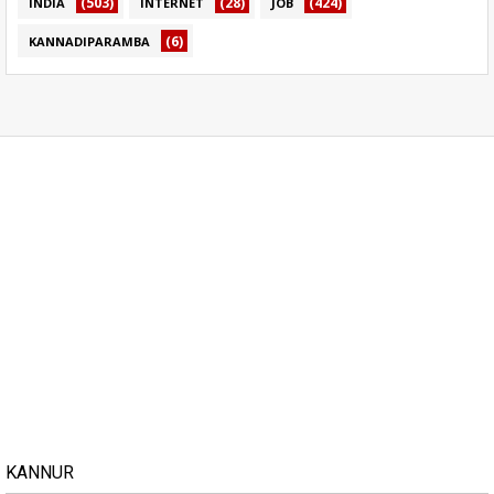
(503)
(28)
(424)
INDIA
INTERNET
JOB
(6)
KANNADIPARAMBA
KANNUR