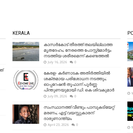
KERALA
P
കാസർകോട് തീരത്ത് തലയില്ലാത്ത
മൃതദേഹം; നേരത്തെ പോസ്റ്റ്‌മോർട്ടം
നടത്തിയ ശരീരമെന്ന് കണ്ടെത്തൽ
July 16, 2026
0
ത്
കേരള- കർണാടക അതിർത്തിയിൽ
ശക്തമായ പരിശോധന നടത്തും;
ഓപ്പറേഷൻ തൂഫാന് പൂർണ്ണ
പിന്തുണയുമായി ഡി. കെ ശിവകുമാർ
July 09, 2026
0
സംസ്ഥാനത്ത് വീണ്ടും പാമ്പുകടിയേറ്റ്
മരണം; എട്ട് വയസ്സുകാരന്
ദാരുണാന്ത്യം
April 23, 2026
0