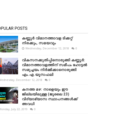
OPULAR POSTS
കണ്ണൂർ വിമാനത്താവള ടിക്കറ്റ്
നിരക്കും, സമയവും
Wednesday, December 12, 2018
0
വികസനക്കുതിപ്പിനൊരുങ്ങി കണ്ണൂർ:
വിമാനത്താവളത്തിന് സമീപം ഹോട്ടൽ
സമുച്ചയം നിർമ്മിക്കാനൊരുങ്ങി
എം.എ.യൂസഫലി
Wednesday, December 12, 2018
0
കനത്ത മഴ: നാളെയും ഈ
ജില്ലയിലുള്ള (ജൂലൈ 23)
വിദ്യാഭ്യാസ സ്ഥാപനങ്ങൾക്ക്
അവധി
Monday, July 22, 2019
0