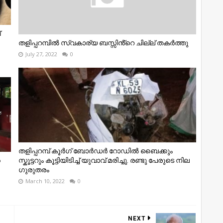
്
തളിപ്പറമ്പിൽ സ്വകാര്യ ബസ്സിൻ്റെ ചില്ല് തകർത്തു
July 27, 2022
0
തളിപ്പറമ്പ് കൂർഗ് ബോർഡർ റോഡിൽ ബൈക്കും
െ
സ്കൂട്ടറും കൂട്ടിയിടിച്ച് യുവാവ് മരിച്ചു. രണ്ടു പേരുടെ നില
ഗുരുതരം
March 10, 2022
0
NEXT