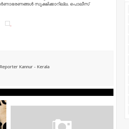
്വർണാഭരണങ്ങൾ സൂക്ഷിക്കാറില്ല. പൊലീസ്
eporter Kannur - Kerala