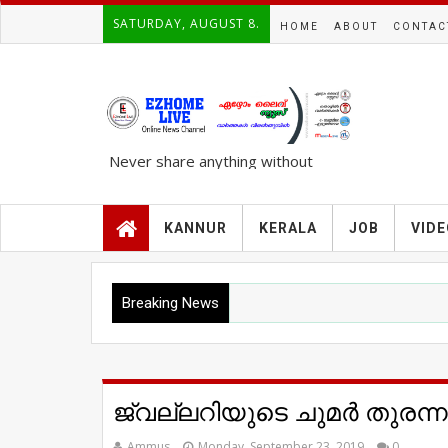
SATURDAY, AUGUST 8.
HOME
ABOUT
CONTAC
Never share anything without
knowing the complete TRUTH..!!!
KANNUR
KERALA
JOB
VID
Breaking News
ജ്വല്ലറിയുടെ ചുമർ തുരന
Ammus
Monday, September 23, 2019
0