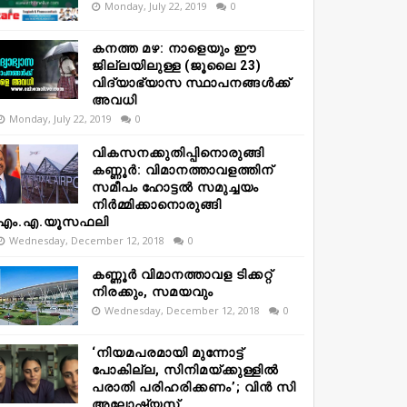
Monday, July 22, 2019
0
കനത്ത മഴ: നാളെയും ഈ
ജില്ലയിലുള്ള (ജൂലൈ 23)
വിദ്യാഭ്യാസ സ്ഥാപനങ്ങൾക്ക്
അവധി
Monday, July 22, 2019
0
വികസനക്കുതിപ്പിനൊരുങ്ങി
കണ്ണൂർ: വിമാനത്താവളത്തിന്
സമീപം ഹോട്ടൽ സമുച്ചയം
നിർമ്മിക്കാനൊരുങ്ങി
എം.എ.യൂസഫലി
Wednesday, December 12, 2018
0
കണ്ണൂർ വിമാനത്താവള ടിക്കറ്റ്
നിരക്കും, സമയവും
Wednesday, December 12, 2018
0
‘നിയമപരമായി മുന്നോട്ട്
പോകില്ല, സിനിമയ്ക്കുള്ളിൽ
പരാതി പരിഹരിക്കണം’; വിൻ സി
അലോഷ്യസ്