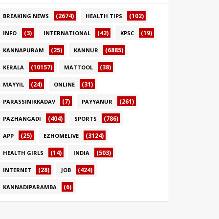
(2674)
(102)
BREAKING NEWS
HEALTH TIPS
(3)
(42)
(19)
INFO
INTERNATIONAL
KPSC
(25)
(6885)
KANNAPURAM
KANNUR
(10157)
(38)
KERALA
MATTOOL
(24)
(31)
MAYYIL
ONLINE
(7)
(261)
PARASSINIKKADAV
PAYYANUR
(404)
(786)
PAZHANGADI
SPORTS
(25)
(3124)
APP
EZHOMELIVE
(14)
(503)
HEALTH GIRLS
INDIA
(28)
(424)
INTERNET
JOB
(6)
KANNADIPARAMBA