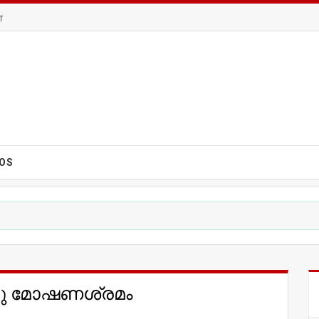
T
EOS
്നു മോഷണശ്രമം