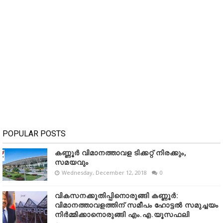
POPULAR POSTS
കണ്ണൂർ വിമാനത്താവള ടിക്കറ്റ് നിരക്കും,
സമയവും
Wednesday, December 12, 2018
0
വികസനക്കുതിപ്പിനൊരുങ്ങി കണ്ണൂർ:
വിമാനത്താവളത്തിന് സമീപം ഹോട്ടൽ സമുച്ചയം
നിർമ്മിക്കാനൊരുങ്ങി എം.എ.യൂസഫലി