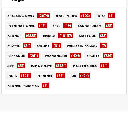
(2674)
(102)
(3)
BREAKING NEWS
HEALTH TIPS
INFO
(42)
(19)
(25)
INTERNATIONAL
KPSC
KANNAPURAM
(6885)
(10157)
(38)
KANNUR
KERALA
MATTOOL
(24)
(31)
(7)
MAYYIL
ONLINE
PARASSINIKKADAV
(261)
(404)
(786)
PAYYANUR
PAZHANGADI
SPORTS
(25)
(3124)
(14)
APP
EZHOMELIVE
HEALTH GIRLS
(503)
(28)
(424)
INDIA
INTERNET
JOB
(6)
KANNADIPARAMBA