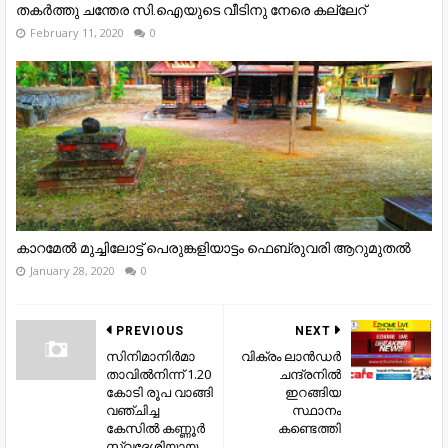
തകര്‍ത്തു ചന്തേര സി.ഐയുടെ വീടിനു നേരെ കല്ലേറ്
February 11, 2020
0
കാറമേൽ മുച്ചിലോട്ട് പെരുങ്കളിയാട്ടം ഫെബ്രുവരി ആറുമുതൽ
January 28, 2020
0
PREVIOUS
NEXT
സിനിമാനിർമാ
വിക്രം ലാന്‍ഡര്‍
താവിൽനിന്ന് 1.20
ചന്ദ്രനില്‍
കോടി രൂപ വാങ്ങി
ഇറങ്ങിയ
വഞ്ചിച്ച
സ്ഥാനം
കേസിൽ കണ്ണൂർ
കണ്ടെത്തി
സ്വദേശിയായ