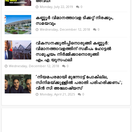
അവധി
Monday, July 22, 2019
0
കണ്ണൂർ വിമാനത്താവള ടിക്കറ്റ് നിരക്കും,
സമയവും
Wednesday, December 12, 2018
0
വികസനക്കുതിപ്പിനൊരുങ്ങി കണ്ണൂർ:
വിമാനത്താവളത്തിന് സമീപം ഹോട്ടൽ
സമുച്ചയം നിർമ്മിക്കാനൊരുങ്ങി
എം.എ.യൂസഫലി
Wednesday, December 12, 2018
0
‘നിയമപരമായി മുന്നോട്ട് പോകില്ല,
സിനിമയ്ക്കുള്ളിൽ പരാതി പരിഹരിക്കണം’;
വിൻ സി അലോഷ്യസ്
Monday, April 21, 2025
0