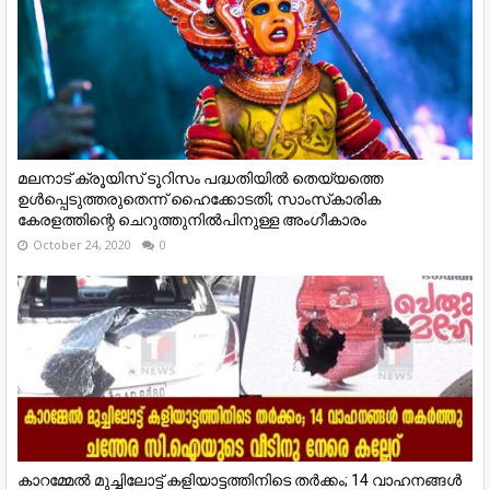
മലനാട് ക്രൂയിസ് ടൂറിസം പദ്ധതിയില്‍ തെയ്യത്തെ
ഉള്‍പ്പെടുത്തരുതെന്ന് ഹൈക്കോടതി; സാംസ്‌കാരിക
കേരളത്തിന്റെ ചെറുത്തുനില്‍പിനുള്ള അംഗീകാരം
October 24, 2020
0
കാറമ്മേല്‍ മുച്ചിലോട്ട് കളിയാട്ടത്തിനിടെ തര്‍ക്കം; 14 വാഹനങ്ങള്‍