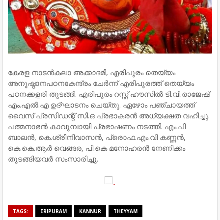
കേരള നാടൻകലാ അക്കാദമി, എരിപുരം തെയ്യം
അനുഷ്ഠാനപഠനകേന്ദ്രം ചേർന്ന് എരിപുരത്ത് തെയ്യം
പഠനക്കളരി തുടങ്ങി. എരിപുരം റസ്റ്റ് ഹൗസിൽ ടി.വി.രാജേഷ്
എം.എൽ.എ ഉദ്ഘാടനം ചെയ്തു. ഏഴോം പഞ്ചായത്ത്
വൈസ് പ്രസിഡന്റ് സി.ഒ പ്രഭാകരൻ അധ്യക്ഷത വഹിച്ചു.
പത്മനാഭൻ കാവുമ്പായി പ്രഭാഷണം നടത്തി. എം.പി
ബാലൻ, കെ.ശ്രീനിവാസൻ, പ്രൊഫ.എം.വി കണ്ണൻ,
കെ.കെ.ആർ വെങ്ങര, പി.കെ മനോഹരൻ നേണിക്കം
തുടങ്ങിയവർ സംസാരിച്ചു.
TAGS:
ERIPURAM
KANNUR
THEYYAM