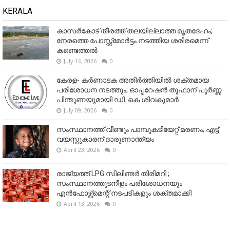
KERALA
കാസർകോട് തീരത്ത് തലയില്ലാത്ത മൃതദേഹം;
നേരത്തെ പോസ്റ്റ്‌മോർട്ടം നടത്തിയ ശരീരമെന്ന്
കണ്ടെത്തൽ
July 16, 2026
0
കേരള- കർണാടക അതിർത്തിയിൽ ശക്തമായ
പരിശോധന നടത്തും; ഓപ്പറേഷൻ തൂഫാന് പൂർണ്ണ
പിന്തുണയുമായി ഡി. കെ ശിവകുമാർ
July 09, 2026
0
സംസ്ഥാനത്ത് വീണ്ടും പാമ്പുകടിയേറ്റ് മരണം; എട്ട്
വയസ്സുകാരന് ദാരുണാന്ത്യം
April 23, 2026
0
രാജ്യത്ത് LPG സിലിണ്ടർ തിരിമറി ;
സംസ്ഥാനത്തുടനീളം പരിശോധനയും
എൻഫോഴ്സ്മെന്റ് നടപടികളും ശക്തമാക്കി
April 13, 2026
0