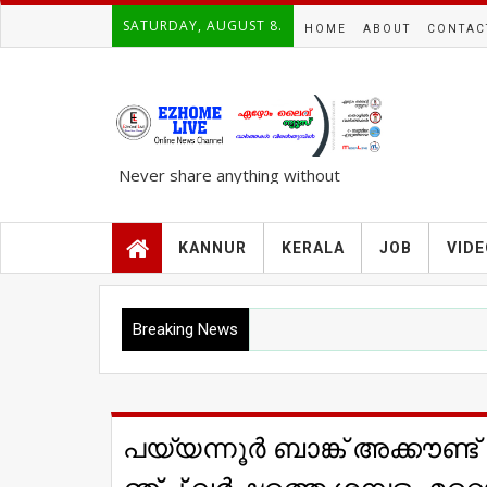
SATURDAY, AUGUST 8.
HOME
ABOUT
CONTAC
Never share anything without
knowing the complete TRUTH..!!!
KANNUR
KERALA
JOB
VID
Breaking News
പ​യ്യ​ന്നൂ​ര്‍ ബാ​ങ്ക് അ​ക്കൗ​ണ്ട