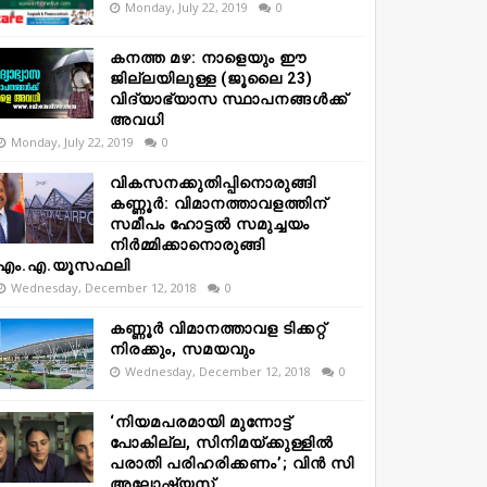
Monday, July 22, 2019
0
കനത്ത മഴ: നാളെയും ഈ
ജില്ലയിലുള്ള (ജൂലൈ 23)
വിദ്യാഭ്യാസ സ്ഥാപനങ്ങൾക്ക്
അവധി
Monday, July 22, 2019
0
വികസനക്കുതിപ്പിനൊരുങ്ങി
കണ്ണൂർ: വിമാനത്താവളത്തിന്
സമീപം ഹോട്ടൽ സമുച്ചയം
നിർമ്മിക്കാനൊരുങ്ങി
എം.എ.യൂസഫലി
Wednesday, December 12, 2018
0
കണ്ണൂർ വിമാനത്താവള ടിക്കറ്റ്
നിരക്കും, സമയവും
Wednesday, December 12, 2018
0
‘നിയമപരമായി മുന്നോട്ട്
പോകില്ല, സിനിമയ്ക്കുള്ളിൽ
പരാതി പരിഹരിക്കണം’; വിൻ സി
അലോഷ്യസ്