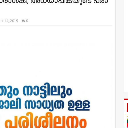
ൊ​രാ​ള്‍​ക്ക്; അ​ധ്യാ​പി​ക​യു​ടെ പ​രാ​
st 14, 2019
0