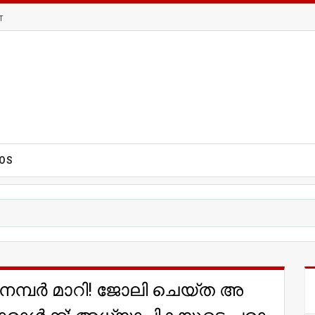
T
EOS
് ന​മ്പ​ര്‍ മാ​റി​! ജോ​ലി ചെ​യ്ത അ​