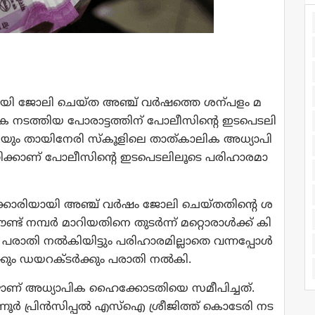
ാ​യി ജോ​ലി ചെ​യ്ത അ​ഞ്ച് വ​ര്‍​ഷ​ത്തെ ശ​ന്പ​ളം മ​
​ക ന​ട​ത്തി​യ പോ​രാ​ട്ട​ത്തി​ന് പോ​ലീ​സി​ന്‍റെ ഇ​ട​പെ​ട​ലി​
ി​യും താ​യി​നേ​രി സ്‌​കൂ​ളി​ലെ താ​ത്കാ​ലി​ക അ​ധ്യാ​പി​
്കാ​ണ് പോ​ലീ​സി​ന്‍റെ ഇ​ട​പെ​ട​ലി​ലൂ​ടെ പ​രി​ഹാ​ര​മാ​
ക്കാ​രി​യാ​യി അ​ഞ്ച് വ​ര്‍​ഷം ജോ​ലി ചെ​യ്ത​തി​ന്‍റെ ശ​
ന​മ്പ​ര്‍ മാ​റി​യ​തി​നെ തു​ട​ര്‍​ന്ന് മ​റ്റൊ​രാ​ള്‍​ക്ക് കി​
്‍ പ​രാ​തി ന​ല്‍​കി​യി​ട്ടും പ​രി​ഹാ​ര​മി​ല്ലാ​തെ വ​ന്ന​പ്പോ​ള്‍
്കും ഡ​യ​റ​ക്ട​ര്‍​ക്കും പ​രാ​തി ന​ല്‍​കി.​
പ്പോ​ഴാ​ണ് അ​ധ്യാ​പി​ക ഹൈ​ക്കോ​ട​തി​യെ സ​മീ​പി​ച്ച​ത്.​
നൂ​ര്‍ പ്രി​ന്‍​സി​പ്പ​ല്‍ എ​സ്‌​ഐ ശ്രീ​ജി​ത്ത് കൊ​ടേ​രി ന​ട​