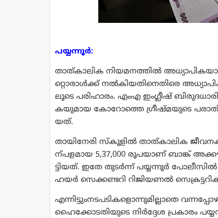
പ​യ്യ​ന്നൂ​ര്‍
:
താ​ത്കാ​ലി​ക നി​യ​മ​ന​ത്തി​ല്‍ അ​ധ്യാ​പി​ക​യ
റ്റൊ​രാ​ള്‍​ക്ക് ന​ല്‍​കി​യ​തി​നെ​തി​രെ അ​ധ്യാ​പി
ലൂ​ടെ പ​രി​ഹാ​രം. എം​എ ഇം​ഗ്ലീ​ഷ് ബി​രു​ദ​ധാ​ര
ക​യു​മാ​യ കോ​റോ​ത്തെ ഗ്രീ​ഷ്മ​യു​ടെ പ​രാ​തി​ക
യ​ത്.
താ​യി​നേ​രി സ്‌​കൂ​ളി​ല്‍ താ​ത്കാ​ലി​ക ജീ​വ​ന​
ന്പ​ള​മാ​യ 5,37,000 രൂ​പ​യാ​ണ് ബാ​ങ്ക് അ​ക്കൗ​ണ്ട് 
ട്ടി​യ​ത്. ഇ​തേ തു​ട​ര്‍​ന്ന് പ​യ്യ​ന്നൂ​ര്‍ പോ​ലീ​സി​ല
ഹ​യ​ര്‍ സെ​ക്ക​ണ്ട​റി റി​ജി​യ​ണ​ല്‍ സെ​ക്ര​ട്ട​റി​ക
എ​ന്നി​ട്ടും​ന​ട​പ​ടി​ക​ളൊ​ന്നു​മി​ല്ലാ​തെ വ​ന്ന​
ഹൈ​ക്കോ​ട​തി​യു​ടെ നി​ര്‍​ദ്ദേ​ശ പ്ര​കാ​രം പ​യ്യ​ന്