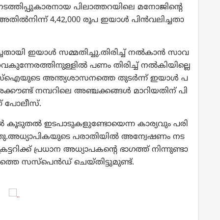
ന​ട​ത്തി​പ്പു​കാ​ര​നാ​യ പി​ലാ​ത്ത​റ​യി​ലെ മ​നോ​ജി​ന്‍റെ
ല്‍​നി​ന്ന് 4,42,000 രൂ​പ ഇ​യാ​ള്‍ പി​ന്‍​വ​ലി​ച്ച​താ​
താ​യി ഇ​യാ​ള്‍ സ​മ്മ​തി​ച്ചു.​തി​രി​ച്ച് ന​ല്‍​കാ​ന്‍ സാ​വ​
കു​ന്നേ​ര​ത്തി​നു​ള്ളി​ല്‍ പ​ണം തി​രി​ച്ച് ന​ല്‍​കി​യി​ല്ലെ​
എ​സ്‌​ഐ​യു​ടെ അ​ന്ത്യ​ശാ​സ​ന​ത്തെ തു​ട​ര്‍​ന്ന് ഇ​യാ​ള്‍ പ​
 അ​ക്കൗ​ണ്ട് ന​മ്പ​റി​ലെ അ​ഞ്ച​ക്ക​ങ്ങ​ള്‍ മാ​റി​യ​തി​ന് പി​
​ണ് പോ​ലീ​സ്.
ല്‍ കൂ​ടു​ത​ല്‍ ഇ​ട​പാ​ടു​ക​ളു​ണ്ടോ​യെ​ന്ന കാ​ര്യ​വും പ​രി​
.​അ​ധ്യാ​പി​ക​യു​ടെ പ​രാ​തി​യി​ല്‍ അ​ന്വേ​ഷ​ണം ന​ട​
്ട​റി​ക്ക് പ്ര​ധാ​ന അ​ധ്യാ​പ​ക​ന്‍റെ ഭാ​ഗ​ത്ത് നി​ന്നു​ണ്ടാ​
​ഹ​ത്തെ സ​സ്‌​പെ​ൻ​ഡ് ചെ​യ്തി​ട്ടു​മു​ണ്ട്.