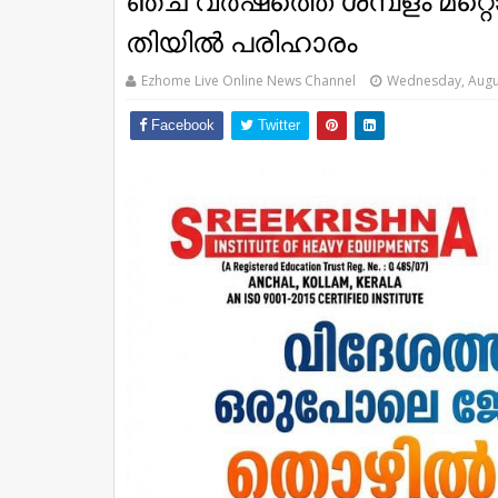
ഞ്ച് വ​ര്‍​ഷ​ത്തെ ശ​മ്പ​ളം മ​റ്റ
തി​യി​ല്‍ പരിഹാരം
Ezhome Live Online News Channel
Wednesday, Augu
Facebook
Twitter