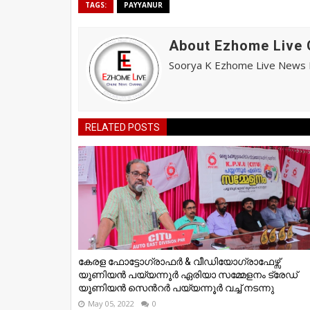
TAGS:
PAYYANUR
About Ezhome Live 
Soorya K Ezhome Live News R
RELATED POSTS
കേരള ഫോട്ടോഗ്രാഫർ & വീഡിയോഗ്രാഫേഴ്സ്
യൂണിയൻ പയ്യന്നൂർ ഏരിയാ സമ്മേളനം ട്രേഡ്
യൂണിയൻ സെൻറർ പയ്യന്നൂർ വച്ച് നടന്നു
May 05, 2022
0