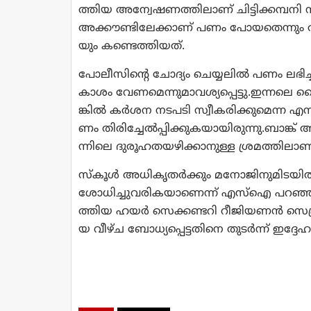
ത്തി​യ അ​ന്വേ​ഷ​ണ​ത്തി​ലാ​ണ് ചി​ട്ടി​ക്ക​മ്പ​നി 
അ​ക്കൗ​ണ്ടി​ലേ​ക്കാ​ണ് പ​ണം പോ​യ​തെ​ന്നും അ​തി​
യും ക​ണ്ടെ​ത്തി​യ​ത്.
പോ​ലീ​സി​ന്‍റെ ചോ​ദ്യം ചെ​യ്യ​ലി​ല്‍ പ​ണം ല​ഭി​ച്ച​
കാ​ശം വേ​ണ​മെ​ന്നു​മാ​വ​ശ്യ​പ്പെ​ട്ടു.​ഇ​ന്ന​ലെ വൈ​
ങ്കി​ല്‍ ക​ര്‍​ശ​ന ന​ട​പ​ടി സ്വീ​ക​രി​ക്കു​മെ​ന്ന 
ണം തി​രി​ച്ചേ​ല്‍​പ്പി​ക്കു​ക​യാ​യി​രു​ന്നു.​ബാ​ങ്ക്
ന്നി​ലെ ദു​രൂ​ഹ​ത​യ​ഴി​ക്കാ​നു​ള്ള ശ്ര​മ​ത്തി​ലാ
സ്‌​കൂ​ള്‍ അ​ധി​കൃ​ത​ര്‍​ക്കും മ​നോ​ജി​നു​മി​ട​യി​
ശോ​ധി​ച്ചു​വ​രി​ക​യാ​ണെ​ന്ന് എ​സ്‌​ഐ പ​റ​ഞ്ഞു
ത്തി​യ ഹ​യ​ര്‍ സെ​ക്ക​ണ്ട​റി റീ​ജി​യ​ണ​ന്‍ സെ​ക്ര​ട
യ വീ​ഴ്ച ബോ​ധ്യ​പ്പെ​ട്ട​തി​നെ തു​ട​ര്‍​ന്ന് ഇ​ദ്ദേ