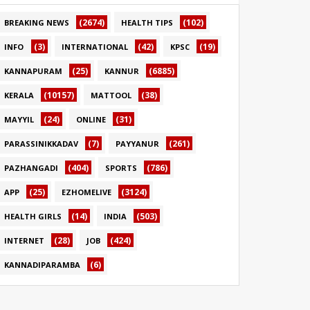
(2674)
(102)
BREAKING NEWS
HEALTH TIPS
(3)
(42)
(19)
INFO
INTERNATIONAL
KPSC
(25)
(6885)
KANNAPURAM
KANNUR
(10157)
(38)
KERALA
MATTOOL
(24)
(31)
MAYYIL
ONLINE
(7)
(261)
PARASSINIKKADAV
PAYYANUR
(404)
(786)
PAZHANGADI
SPORTS
(25)
(3124)
APP
EZHOMELIVE
(14)
(503)
HEALTH GIRLS
INDIA
(28)
(424)
INTERNET
JOB
(6)
KANNADIPARAMBA