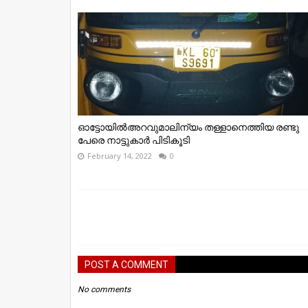
ഓട്ടോയിൽഅറവുമാലിന്യം തള്ളാനെത്തിയ രണ്ടു
പേരെ നാട്ടുകാര്‍ പിടികൂടി
February 14, 2022
0
POST A COMMENT
No comments