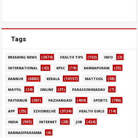
Tags
(2674)
(102)
(3)
BREAKING NEWS
HEALTH TIPS
INFO
(42)
(19)
(25)
INTERNATIONAL
KPSC
KANNAPURAM
(6885)
(10157)
(38)
KANNUR
KERALA
MATTOOL
(24)
(31)
(7)
MAYYIL
ONLINE
PARASSINIKKADAV
(261)
(404)
(786)
PAYYANUR
PAZHANGADI
SPORTS
(25)
(3124)
(14)
APP
EZHOMELIVE
HEALTH GIRLS
(503)
(28)
(424)
INDIA
INTERNET
JOB
(6)
KANNADIPARAMBA