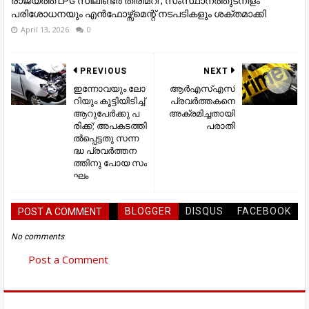
രാജ്യത്ത് LPG സിലിണ്ടർ തിരിമറി ; സംസ്ഥാനത്തുടനീളം
പരിശോധനയും എൻഫോഴ്സ്മെന്റ് നടപടികളും ശക്തമാക്കി
April 13, 2026
0
PREVIOUS
NEXT
ഇ​ന്നോ​വ​യും ലോ​
ആർഎസ്എസ്
റി​യും കൂ​ട്ടി​യി​ടി​ച്ച്
പ്രവർത്തകനെ
ആ​റു​പേ​ര്‍​ക്കു പ​
അക്രമിച്ചതായി
രി​ക്ക്; അ​പ​ക​ട​ത്തി​
പരാതി
ല്‍​പ്പെ​ട്ട​തു സ​ന്ന​
ദ്ധ പ്ര​വ​ര്‍​ത്ത​ന​
ത്തി​നു പോ​യ സം​
ഘം
BLOGGER
DISQUS
FACEBOOK
POST A COMMENT
No comments
Post a Comment