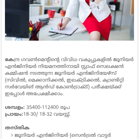
കേ
ന്ദ്ര ഗവൺമെന്റിന്റെ വിവിധ വകുപ്പുകളിൽ ജൂനിയർ
എൻജിനിയർ നിയമനത്തിനായി സ്റ്റാഫ് സെലക്ഷൻ
കമ്മിഷൻ നടത്തുന്ന ജൂനിയർ എൻജിനിയേഴ്സ്
(സിവിൽ, മെക്കാനിക്കൽ, ഇലക്ട്രിക്കൽ, ക്വാണ്ടിറ്റി
സർവേയിങ് ആൻഡ് കോൺട്രാക്ട്) പരീക്ഷയ്ക്ക്
ഇപ്പോൾ അപേക്ഷിക്കാം.
ശമ്പളം:
35400-112400 രൂപ
പ്രായം:
18-30/ 18-32 വയസ്സ്.
തസ്തിക
ജൂനിയർ എൻജിനിയർ (സെൻട്രൽ വാട്ടർ