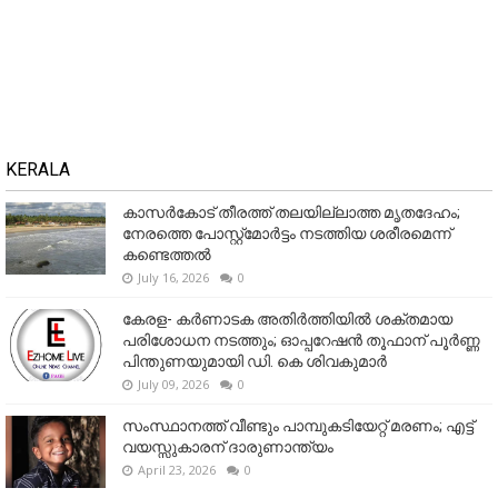
KERALA
കാസർകോട് തീരത്ത് തലയില്ലാത്ത മൃതദേഹം;
നേരത്തെ പോസ്റ്റ്‌മോർട്ടം നടത്തിയ ശരീരമെന്ന്
കണ്ടെത്തൽ
July 16, 2026
0
കേരള- കർണാടക അതിർത്തിയിൽ ശക്തമായ
പരിശോധന നടത്തും; ഓപ്പറേഷൻ തൂഫാന് പൂർണ്ണ
പിന്തുണയുമായി ഡി. കെ ശിവകുമാർ
July 09, 2026
0
സംസ്ഥാനത്ത് വീണ്ടും പാമ്പുകടിയേറ്റ് മരണം; എട്ട്
വയസ്സുകാരന് ദാരുണാന്ത്യം
April 23, 2026
0