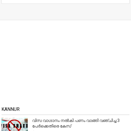
KANNUR
വിസ വാഗ്ദാനം നൽകി പണം വാങ്ങി വഞ്ചിച്ച 3
പേർക്കെതിരെ കേസ്