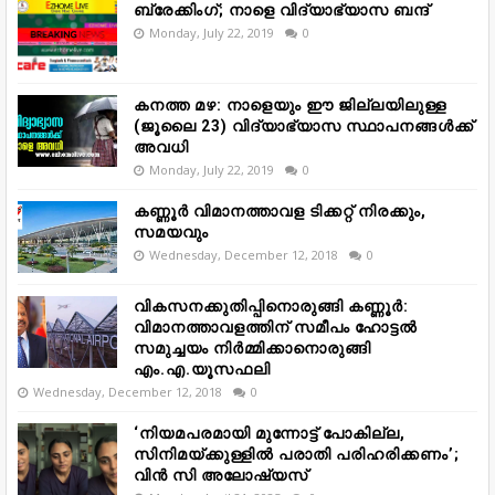
ബ്രേക്കിംഗ്; നാളെ വിദ്യാഭ്യാസ ബന്ദ്
Monday, July 22, 2019
0
കനത്ത മഴ: നാളെയും ഈ ജില്ലയിലുള്ള
(ജൂലൈ 23) വിദ്യാഭ്യാസ സ്ഥാപനങ്ങൾക്ക്
അവധി
Monday, July 22, 2019
0
കണ്ണൂർ വിമാനത്താവള ടിക്കറ്റ് നിരക്കും,
സമയവും
Wednesday, December 12, 2018
0
വികസനക്കുതിപ്പിനൊരുങ്ങി കണ്ണൂർ:
വിമാനത്താവളത്തിന് സമീപം ഹോട്ടൽ
സമുച്ചയം നിർമ്മിക്കാനൊരുങ്ങി
എം.എ.യൂസഫലി
Wednesday, December 12, 2018
0
‘നിയമപരമായി മുന്നോട്ട് പോകില്ല,
സിനിമയ്ക്കുള്ളിൽ പരാതി പരിഹരിക്കണം’;
വിൻ സി അലോഷ്യസ്