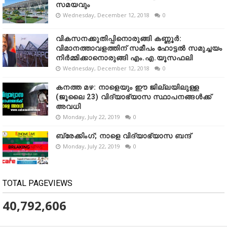
സമയവും
Wednesday, December 12, 2018
0
വികസനക്കുതിപ്പിനൊരുങ്ങി കണ്ണൂർ:
വിമാനത്താവളത്തിന് സമീപം ഹോട്ടൽ സമുച്ചയം
നിർമ്മിക്കാനൊരുങ്ങി എം.എ.യൂസഫലി
Wednesday, December 12, 2018
0
കനത്ത മഴ: നാളെയും ഈ ജില്ലയിലുള്ള
(ജൂലൈ 23) വിദ്യാഭ്യാസ സ്ഥാപനങ്ങൾക്ക്
അവധി
Monday, July 22, 2019
0
ബ്രേക്കിംഗ്; നാളെ വിദ്യാഭ്യാസ ബന്ദ്
Monday, July 22, 2019
0
TOTAL PAGEVIEWS
40,792,606