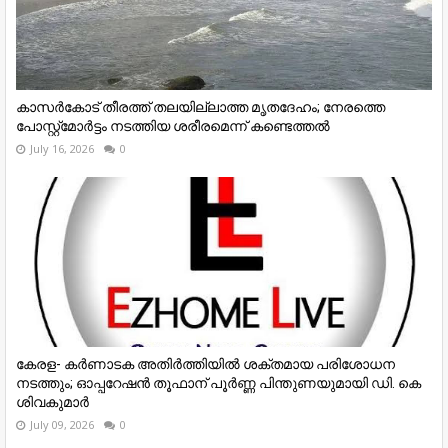
കാസർകോട് തീരത്ത് തലയില്ലാത്ത മൃതദേഹം; നേരത്തെ
പോസ്റ്റ്‌മോർട്ടം നടത്തിയ ശരീരമെന്ന് കണ്ടെത്തൽ
July 16, 2026
0
കേരള- കർണാടക അതിർത്തിയിൽ ശക്തമായ പരിശോധന
നടത്തും; ഓപ്പറേഷൻ തൂഫാന് പൂർണ്ണ പിന്തുണയുമായി ഡി. കെ
ശിവകുമാർ
July 09, 2026
0