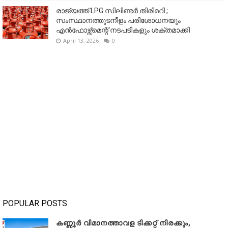
രാജ്യത്ത് LPG സിലിണ്ടർ തിരിമറി ;
സംസ്ഥാനത്തുടനീളം പരിശോധനയും
എൻഫോഴ്സ്മെന്റ് നടപടികളും ശക്തമാക്കി
April 13, 2026
0
POPULAR POSTS
കണ്ണൂർ വിമാനത്താവള ടിക്കറ്റ് നിരക്കും,