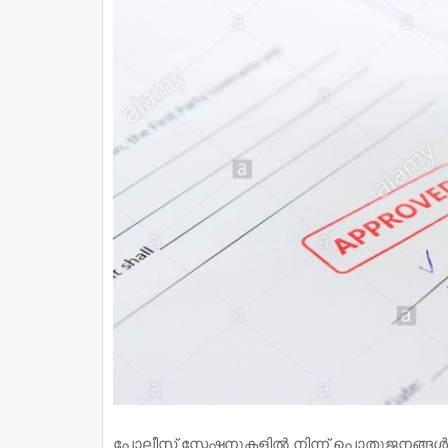
പോലീസ് സ്റ്റേഷനുകളിൽ നിന്ന് പൊതുജനങ്ങ