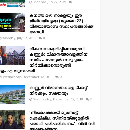
Monday, July 22, 2019
0
കനത്ത മഴ: നാളെയും ഈ
ജില്ലയിലുള്ള (ജൂലൈ 23)
വിദ്യാഭ്യാസ സ്ഥാപനങ്ങൾക്ക്
അവധി
Monday, July 22, 2019
0
വികസനക്കുതിപ്പിനൊരുങ്ങി
കണ്ണൂർ: വിമാനത്താവളത്തിന്
സമീപം ഹോട്ടൽ സമുച്ചയം
നിർമ്മിക്കാനൊരുങ്ങി
എം.എ.യൂസഫലി
Wednesday, December 12, 2018
0
കണ്ണൂർ വിമാനത്താവള ടിക്കറ്റ്
നിരക്കും, സമയവും
Wednesday, December 12, 2018
0
‘നിയമപരമായി മുന്നോട്ട്
പോകില്ല, സിനിമയ്ക്കുള്ളിൽ
പരാതി പരിഹരിക്കണം’; വിൻ സി
അലോഷ്യസ്