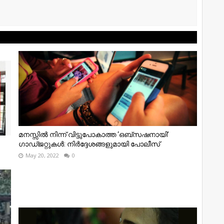
മനസ്സിൽ നിന്ന് വിട്ടുപോകാത്ത ‘ഒബ്സഷനായി’
ഗാഡ്ജറ്റുകൾ: നിർദ്ദേശങ്ങളുമായി പോലീസ്
May 20, 2022
0