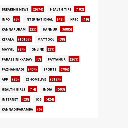
(2674)
(102)
BREAKING NEWS
HEALTH TIPS
(3)
(42)
(19)
INFO
INTERNATIONAL
KPSC
(25)
(6885)
KANNAPURAM
KANNUR
(10157)
(38)
KERALA
MATTOOL
(24)
(31)
MAYYIL
ONLINE
(7)
(261)
PARASSINIKKADAV
PAYYANUR
(404)
(786)
PAZHANGADI
SPORTS
(25)
(3124)
APP
EZHOMELIVE
(14)
(503)
HEALTH GIRLS
INDIA
(28)
(424)
INTERNET
JOB
(6)
KANNADIPARAMBA