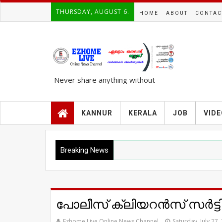
THURSDAY, AUGUST 6.
HOME
ABOUT
CONTAC
Never share anything without
knowing the complete TRUTH..!!!
KANNUR
KERALA
JOB
VID
Breaking News
പോലീസ് ക്ലിയറൻസ് സർട്ടി
Ezhome Live Online News Channel
Saturday, July 27,