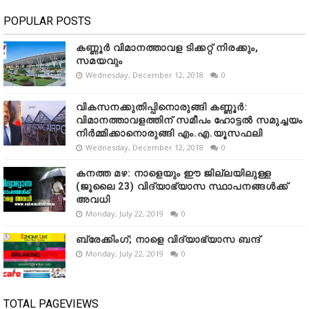
POPULAR POSTS
കണ്ണൂർ വിമാനത്താവള ടിക്കറ്റ് നിരക്കും,
സമയവും
Wednesday, December 12, 2018
0
വികസനക്കുതിപ്പിനൊരുങ്ങി കണ്ണൂർ:
വിമാനത്താവളത്തിന് സമീപം ഹോട്ടൽ സമുച്ചയം
നിർമ്മിക്കാനൊരുങ്ങി എം.എ.യൂസഫലി
Wednesday, December 12, 2018
0
കനത്ത മഴ: നാളെയും ഈ ജില്ലയിലുള്ള
(ജൂലൈ 23) വിദ്യാഭ്യാസ സ്ഥാപനങ്ങൾക്ക്
അവധി
Monday, July 22, 2019
0
ബ്രേക്കിംഗ്; നാളെ വിദ്യാഭ്യാസ ബന്ദ്
Monday, July 22, 2019
0
TOTAL PAGEVIEWS