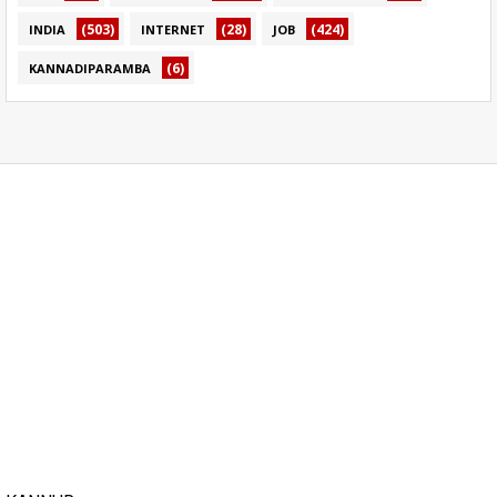
(503)
(28)
(424)
INDIA
INTERNET
JOB
(6)
KANNADIPARAMBA