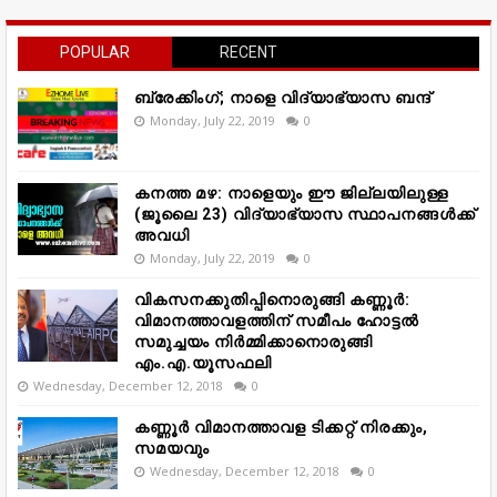
POPULAR
RECENT
ബ്രേക്കിംഗ്; നാളെ വിദ്യാഭ്യാസ ബന്ദ്
Monday, July 22, 2019
0
കനത്ത മഴ: നാളെയും ഈ ജില്ലയിലുള്ള
(ജൂലൈ 23) വിദ്യാഭ്യാസ സ്ഥാപനങ്ങൾക്ക്
അവധി
Monday, July 22, 2019
0
വികസനക്കുതിപ്പിനൊരുങ്ങി കണ്ണൂർ:
വിമാനത്താവളത്തിന് സമീപം ഹോട്ടൽ
സമുച്ചയം നിർമ്മിക്കാനൊരുങ്ങി
എം.എ.യൂസഫലി
Wednesday, December 12, 2018
0
കണ്ണൂർ വിമാനത്താവള ടിക്കറ്റ് നിരക്കും,
സമയവും
Wednesday, December 12, 2018
0