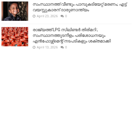
സംസ്ഥാനത്ത് വീണ്ടും പാമ്പുകടിയേറ്റ് മരണം; എട്ട്
വയസ്സുകാരന് ദാരുണാന്ത്യം
April 23, 2026
0
രാജ്യത്ത് LPG സിലിണ്ടർ തിരിമറി ;
സംസ്ഥാനത്തുടനീളം പരിശോധനയും
എൻഫോഴ്സ്മെന്റ് നടപടികളും ശക്തമാക്കി
April 13, 2026
0