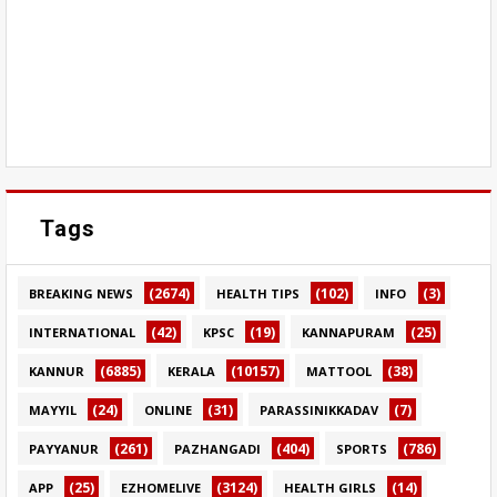
Tags
(2674)
(102)
(3)
BREAKING NEWS
HEALTH TIPS
INFO
(42)
(19)
(25)
INTERNATIONAL
KPSC
KANNAPURAM
(6885)
(10157)
(38)
KANNUR
KERALA
MATTOOL
(24)
(31)
(7)
MAYYIL
ONLINE
PARASSINIKKADAV
(261)
(404)
(786)
PAYYANUR
PAZHANGADI
SPORTS
(25)
(3124)
(14)
APP
EZHOMELIVE
HEALTH GIRLS