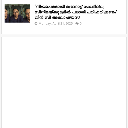
‘നിയമപരമായി മുന്നോട്ട് പോകില്ല,
സിനിമയ്ക്കുള്ളിൽ പരാതി പരിഹരിക്കണം’;
വിൻ സി അലോഷ്യസ്
Monday, April 21, 2025
0