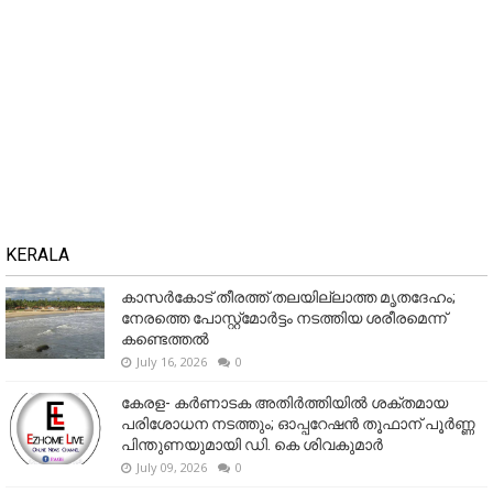
KERALA
കാസർകോട് തീരത്ത് തലയില്ലാത്ത മൃതദേഹം;
നേരത്തെ പോസ്റ്റ്‌മോർട്ടം നടത്തിയ ശരീരമെന്ന്
കണ്ടെത്തൽ
July 16, 2026
0
കേരള- കർണാടക അതിർത്തിയിൽ ശക്തമായ
പരിശോധന നടത്തും; ഓപ്പറേഷൻ തൂഫാന് പൂർണ്ണ
പിന്തുണയുമായി ഡി. കെ ശിവകുമാർ
July 09, 2026
0