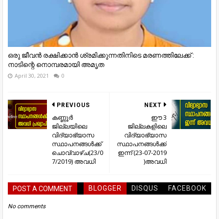
ഒരു ജീവൻ രക്ഷിക്കാൻ ശ്രമിക്കുന്നതിനിടെ മരണത്തിലേക്ക് :
നാടിന്റെ നൊമ്പരമായി അമൃത
April 30, 2021
0
PREVIOUS
NEXT
കണ്ണൂർ
ഈ 3
ജില്ലയിലെ
ജില്ലകളിലെ
വിദ്യാഭ്യാസ
വിദ്യാഭ്യാസ
സ്ഥാപനങ്ങൾക്ക്
സ്ഥാപനങ്ങൾക്ക്
ചൊവ്വാഴ്ച(23/0
ഇന്ന് (23-07-2019
7/2019) അവധി
)അവധി
BLOGGER
DISQUS
FACEBOOK
POST A COMMENT
No comments