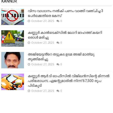
KANNUR
വിസ വാഗ്ദാനം നൽകി പണം വാങ്ങി വഞ്ചിച്ച 3
പേർക്കെതിരെ കേസ്
October 27, 2025
0
കണ്ണൂര്‍ കാല്‍ടെക്‌സില്‍ ലോറി ദേഹത്ത് കയറി
ഒരാള്‍ മരിച്ചു
October 27, 2025
0
അജിയേട്ടൻ്റെ തട്ടുകട ഉടമ അജി മാത്യു
തൂങ്ങിമരിച്ചു.
October 27, 2025
0
കണ്ണൂര്‍ ആര്‍.ടി ഓഫീസില്‍ വിജിലൻസിന്റെ മിന്നല്‍
പരിശോധന; ഏജന്റുമാരില്‍ നിന്ന് 67,500 രൂപ
പിടികൂടി
October 27, 2025
0