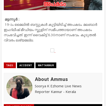
മട്ടന്നൂർ :
19-ാം മൈലിൽ ബസ്സുകൾ കൂട്ടിയിടിച്ച് അപകടം. മലബാർ
ഇംഗ്ലീഷ് മീഡിയം സ്കൂളിന് സമീപത്തായാണ് അപകടം
സംഭവിച്ചത്. ഇന്ന് വൈകിട്ട് 6.30നാണ് സംഭവം. കൂടുതൽ
വിവരം ലഭ്യമല്ല.
TAGS:
ACCIDENT
MATTANNUR
About Ammus
Soorya K Ezhome Live News
Reporter Kannur - Kerala