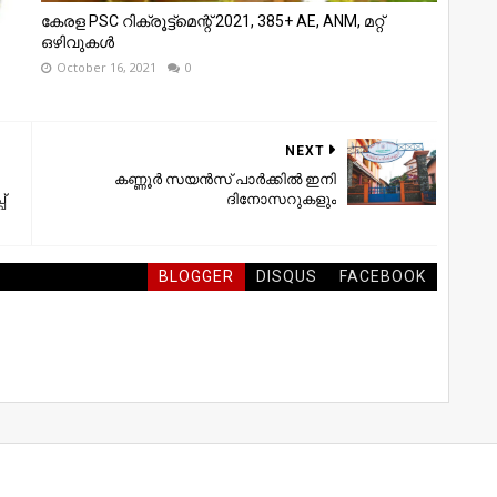
കേരള PSC റിക്രൂട്ട്മെന്റ് 2021, 385+ AE, ANM, മറ്റ്
ഒഴിവുകൾ
October 16, 2021
0
NEXT
കണ്ണൂർ സയൻസ് പാർക്കിൽ ഇനി
്
ദിനോസറുകളും
BLOGGER
DISQUS
FACEBOOK