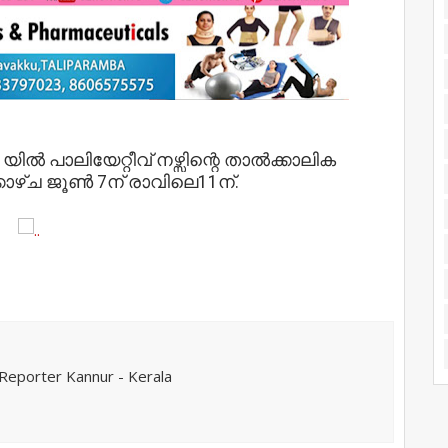
യിൽ പാലിയേറ്റീവ് നഴ്സിന്റെ താൽക്കാലിക
്കാഴ്ച ജൂൺ 7ന് രാവിലെ11ന്.
eporter Kannur - Kerala