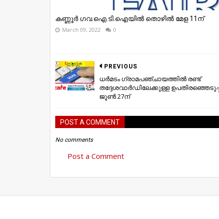
കണ്ണൂർ ഗവ.ഐ.ടി.ഐയിൽ തൊഴിൽ മേള 11ന്
March 09, 2022
0
PREVIOUS
ധർമടം ഗ്രാമപഞ്ചായത്തിൽ രണ്ട്
തദ്ദേശവാർഡിലേക്കുള്ള ഉപതിരഞ്ഞെടുപ്പ
ജൂൺ 27ന്
POST A COMMENT
No comments
Post a Comment