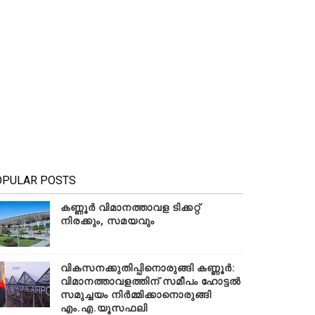
OPULAR POSTS
കണ്ണൂർ വിമാനത്താവള ടിക്കറ്റ്
നിരക്കും, സമയവും
വികസനക്കുതിപ്പിനൊരുങ്ങി കണ്ണൂർ:
വിമാനത്താവളത്തിന് സമീപം ഹോട്ടൽ
സമുച്ചയം നിർമ്മിക്കാനൊരുങ്ങി
എം.എ.യൂസഫലി