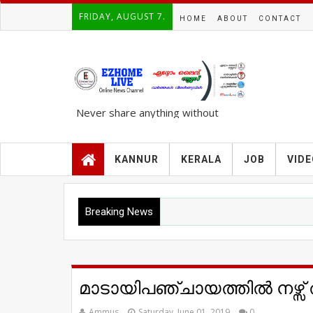
FRIDAY, AUGUST 7.
HOME
ABOUT
CONTACT
Never share anything without
knowing the complete TRUTH..!!!
KANNUR
KERALA
JOB
VID
Breaking News
മാടായിപഞ്ചായത്തിൽ നഴ്സ് 
Ammus
Saturday, June 01, 2019
0