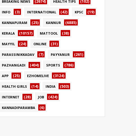
(2674)
(102)
BREAKING NEWS
HEALTH TIPS
(3)
(42)
(19)
INFO
INTERNATIONAL
KPSC
(25)
(6885)
KANNAPURAM
KANNUR
(10157)
(38)
KERALA
MATTOOL
(24)
(31)
MAYYIL
ONLINE
(7)
(261)
PARASSINIKKADAV
PAYYANUR
(404)
(786)
PAZHANGADI
SPORTS
(25)
(3124)
APP
EZHOMELIVE
(14)
(503)
HEALTH GIRLS
INDIA
(28)
(424)
INTERNET
JOB
(6)
KANNADIPARAMBA