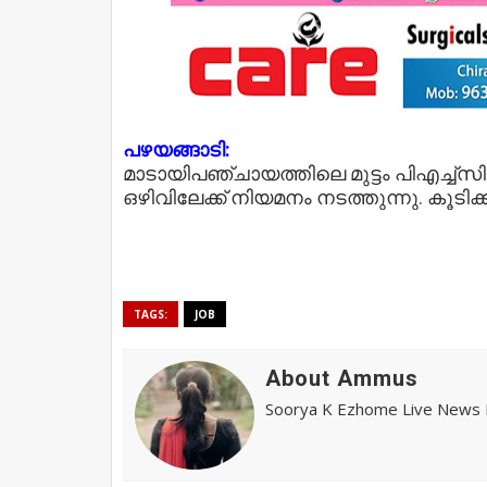
പഴയങ്ങാടി:
മാടായിപഞ്ചായത്തിലെ മുട്ടം പിഎച്ച്സി 
ഒഴിവിലേക്ക് നിയമനം നടത്തുന്നു. കൂടിക
TAGS:
JOB
About Ammus
Soorya K Ezhome Live News R