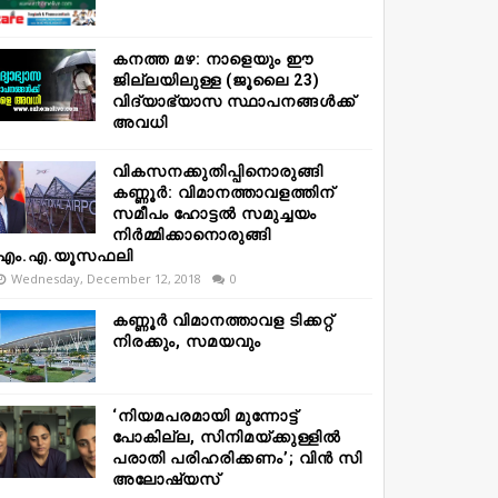
കനത്ത മഴ: നാളെയും ഈ
ജില്ലയിലുള്ള (ജൂലൈ 23)
വിദ്യാഭ്യാസ സ്ഥാപനങ്ങൾക്ക്
അവധി
വികസനക്കുതിപ്പിനൊരുങ്ങി
കണ്ണൂർ: വിമാനത്താവളത്തിന്
സമീപം ഹോട്ടൽ സമുച്ചയം
നിർമ്മിക്കാനൊരുങ്ങി
എം.എ.യൂസഫലി
Wednesday, December 12, 2018
0
കണ്ണൂർ വിമാനത്താവള ടിക്കറ്റ്
നിരക്കും, സമയവും
‘നിയമപരമായി മുന്നോട്ട്
പോകില്ല, സിനിമയ്ക്കുള്ളിൽ
പരാതി പരിഹരിക്കണം’; വിൻ സി
അലോഷ്യസ്