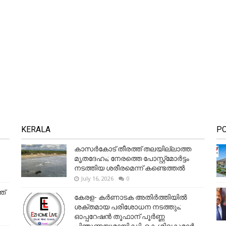
KERALA
P
കാസർകോട് തീരത്ത് തലയില്ലാത്ത
മൃതദേഹം; നേരത്തെ പോസ്റ്റ്‌മോർട്ടം
നടത്തിയ ശരീരമെന്ന് കണ്ടെത്തൽ
July 16, 2026
0
ത്
കേരള- കർണാടക അതിർത്തിയിൽ
ശക്തമായ പരിശോധന നടത്തും;
ഓപ്പറേഷൻ തൂഫാന് പൂർണ്ണ