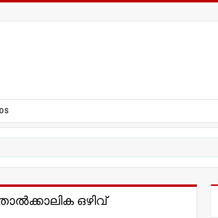
EOS
താൽക്കാലിക ഒഴിവ്