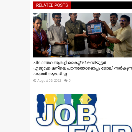
RELATED POSTS
പിലാത്തറ ആർച്ചി കൈറ്റ്സ് കമ്പ്യൂട്ടർ
എജുക്കേഷനിലെ പഠനത്തോടൊപ്പം ജോലി നൽകുന്
പദ്ധതി ആരംഭിച്ചു
August 05, 2022
0