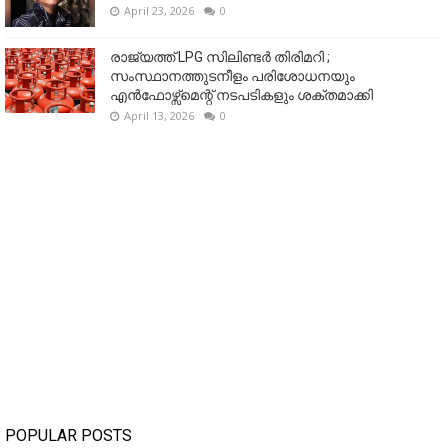
April 23, 2026
0
രാജ്യത്ത് LPG സിലിണ്ടർ തിരിമറി ;
സംസ്ഥാനത്തുടനീളം പരിശോധനയും
എൻഫോഴ്സ്മെന്റ് നടപടികളും ശക്തമാക്കി
April 13, 2026
0
POPULAR POSTS