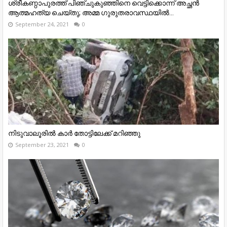
ശ്രീകണ്ഠാപുരത്ത് പിഞ്ചുകുഞ്ഞിനെ വെട്ടിക്കൊന്ന് അച്ഛൻ
ആത്മഹത്യ ചെയ്‌തു; അമ്മ ഗുരുതരാവസ്ഥയിൽ...
September 24, 2021
0
നിടുവാലൂരിൽ കാർ തോട്ടിലേക്ക് മറിഞ്ഞു
September 23, 2021
0