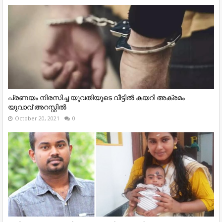
പ്രണയം നിരസിച്ച യുവതിയുടെ വീട്ടിൽ കയറി അക്രമം
യുവാവ് അറസ്റ്റിൽ
October 20, 2021
0