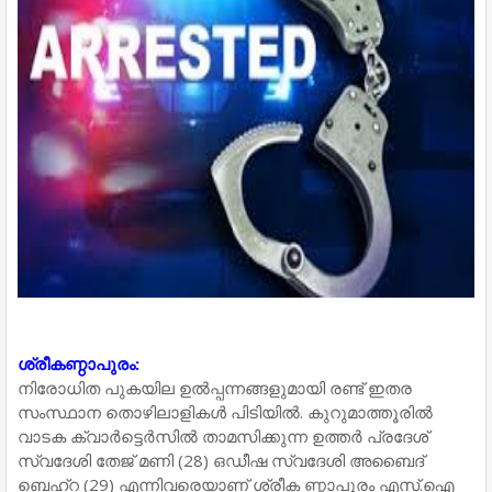
ശ്രീകണ്ഠാപുരം:
നിരോധിത പുകയില ഉൽപ്പന്നങ്ങളുമായി രണ്ട് ഇതര
സംസ്ഥാന തൊഴിലാളികൾ പിടിയിൽ. കുറുമാത്തൂരിൽ
വാടക ക്വാർട്ടെർസിൽ താമസിക്കുന്ന ഉത്തർ പ്രദേശ്
സ്വദേശി തേജ് മണി (28) ഒഡീഷ സ്വദേശി അബൈദ്
ബെഹ്റ (29) എന്നിവരെയാണ് ശ്രീക ണ്ഠാപുരം എസ്.ഐ