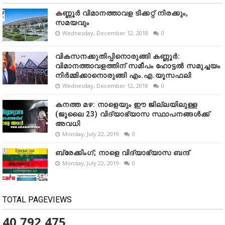
കണ്ണൂർ വിമാനത്താവള ടിക്കറ്റ് നിരക്കും,
സമയവും
Wednesday, December 12, 2018
0
വികസനക്കുതിപ്പിനൊരുങ്ങി കണ്ണൂർ:
വിമാനത്താവളത്തിന് സമീപം ഹോട്ടൽ സമുച്ചയം
നിർമ്മിക്കാനൊരുങ്ങി എം.എ.യൂസഫലി
Wednesday, December 12, 2018
0
കനത്ത മഴ: നാളെയും ഈ ജില്ലയിലുള്ള
(ജൂലൈ 23) വിദ്യാഭ്യാസ സ്ഥാപനങ്ങൾക്ക്
അവധി
Monday, July 22, 2019
0
ബ്രേക്കിംഗ്; നാളെ വിദ്യാഭ്യാസ ബന്ദ്
Monday, July 22, 2019
0
TOTAL PAGEVIEWS
40,792,475