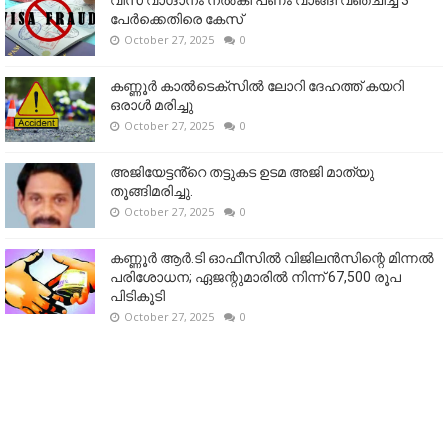
വിസ വാഗ്ദാനം നൽകി പണം വാങ്ങി വഞ്ചിച്ച 3
പേർക്കെതിരെ കേസ്
October 27, 2025
0
കണ്ണൂര്‍ കാല്‍ടെക്‌സില്‍ ലോറി ദേഹത്ത് കയറി
ഒരാള്‍ മരിച്ചു
October 27, 2025
0
അജിയേട്ടൻ്റെ തട്ടുകട ഉടമ അജി മാത്യു
തൂങ്ങിമരിച്ചു.
October 27, 2025
0
കണ്ണൂര്‍ ആര്‍.ടി ഓഫീസില്‍ വിജിലൻസിന്റെ മിന്നല്‍
പരിശോധന; ഏജന്റുമാരില്‍ നിന്ന് 67,500 രൂപ
പിടികൂടി
October 27, 2025
0