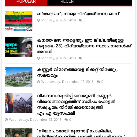
POPULAR
RECENT
ബ്രേക്കിംഗ്; നാളെ വിദ്യാഭ്യാസ ബന്ദ്
Monday, July 22, 2019
0
കനത്ത മഴ: നാളെയും ഈ ജില്ലയിലുള്ള
(ജൂലൈ 23) വിദ്യാഭ്യാസ സ്ഥാപനങ്ങൾക്ക്
അവധി
Monday, July 22, 2019
0
കണ്ണൂർ വിമാനത്താവള ടിക്കറ്റ് നിരക്കും,
സമയവും
Wednesday, December 12, 2018
0
വികസനക്കുതിപ്പിനൊരുങ്ങി കണ്ണൂർ:
വിമാനത്താവളത്തിന് സമീപം ഹോട്ടൽ
സമുച്ചയം നിർമ്മിക്കാനൊരുങ്ങി
എം.എ.യൂസഫലി
Wednesday, December 12, 2018
0
‘നിയമപരമായി മുന്നോട്ട് പോകില്ല,
സിനിമയ്ക്കുള്ളിൽ പരാതി പരിഹരിക്കണം’;