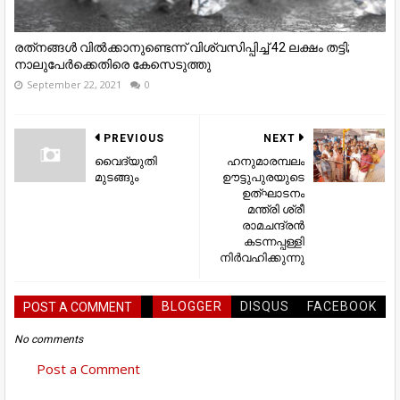
രത്​നങ്ങള്‍ വില്‍ക്കാനുണ്ടെന്ന് വിശ്വസിപ്പിച്ച്‌ 42 ലക്ഷം തട്ടി;
നാലുപേര്‍ക്കെതിരെ കേസെടുത്തു
September 22, 2021
0
PREVIOUS
NEXT
വൈദ്യുതി
ഹനുമാരമ്പലം
മുടങ്ങും
ഊട്ടുപുരയുടെ
ഉത്ഘാടനം
മന്ത്രി ശ്രീ
രാമചന്ദ്രൻ
കടന്നപ്പള്ളി
നിർവഹിക്കുന്നു
BLOGGER
DISQUS
FACEBOOK
POST A COMMENT
No comments
Post a Comment