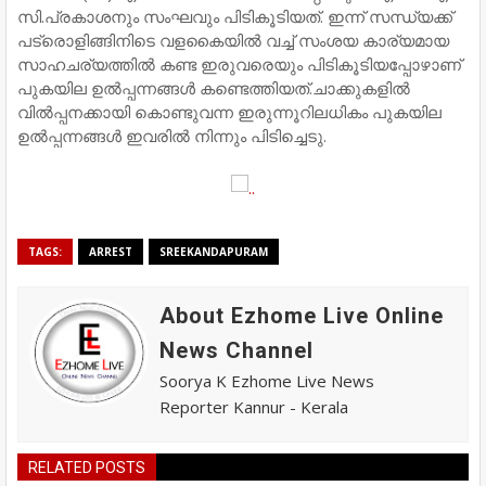
സി.പ്രകാശനും സംഘവും പിടികൂടിയത്. ഇന്ന് സന്ധ്യക്ക്
പട്രൊളിങ്ങിനിടെ വളകൈയിൽ വച്ച് സംശയ കാര്യമായ
സാഹചര്യത്തിൽ കണ്ട ഇരുവരെയും പിടികൂടിയപ്പോഴാണ്
പുകയില ഉൽപ്പന്നങ്ങൾ കണ്ടെത്തിയത്.ചാക്കുകളിൽ
വിൽപ്പനക്കായി കൊണ്ടുവന്ന ഇരുന്നൂറിലധികം പുകയില
ഉൽപ്പന്നങ്ങൾ ഇവരിൽ നിന്നും പിടിച്ചെടു.
TAGS:
ARREST
SREEKANDAPURAM
About Ezhome Live Online
News Channel
Soorya K Ezhome Live News
Reporter Kannur - Kerala
RELATED POSTS