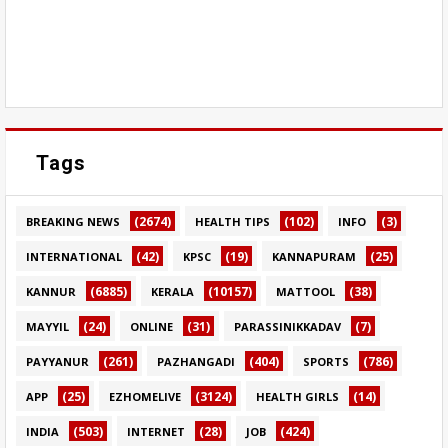
Tags
(2674)
(102)
(3)
BREAKING NEWS
HEALTH TIPS
INFO
(42)
(19)
(25)
INTERNATIONAL
KPSC
KANNAPURAM
(6885)
(10157)
(38)
KANNUR
KERALA
MATTOOL
(24)
(31)
(7)
MAYYIL
ONLINE
PARASSINIKKADAV
(261)
(404)
(786)
PAYYANUR
PAZHANGADI
SPORTS
(25)
(3124)
(14)
APP
EZHOMELIVE
HEALTH GIRLS
(503)
(28)
(424)
INDIA
INTERNET
JOB