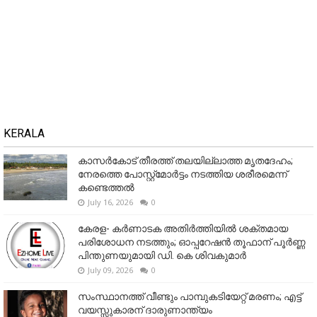
KERALA
കാസർകോട് തീരത്ത് തലയില്ലാത്ത മൃതദേഹം;
നേരത്തെ പോസ്റ്റ്‌മോർട്ടം നടത്തിയ ശരീരമെന്ന്
കണ്ടെത്തൽ
July 16, 2026
0
കേരള- കർണാടക അതിർത്തിയിൽ ശക്തമായ
പരിശോധന നടത്തും; ഓപ്പറേഷൻ തൂഫാന് പൂർണ്ണ
പിന്തുണയുമായി ഡി. കെ ശിവകുമാർ
July 09, 2026
0
സംസ്ഥാനത്ത് വീണ്ടും പാമ്പുകടിയേറ്റ് മരണം; എട്ട്
വയസ്സുകാരന് ദാരുണാന്ത്യം