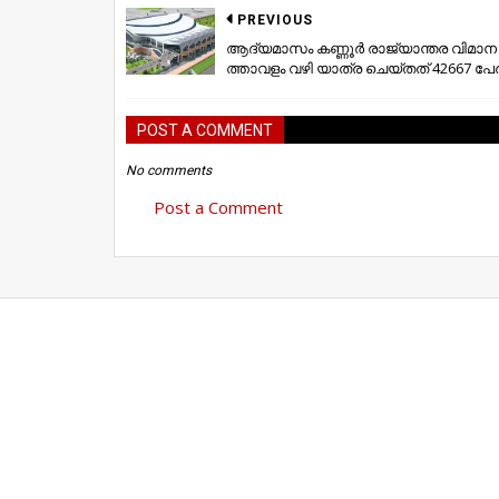
PREVIOUS
ആദ്യമാ​സം ക​ണ്ണൂ​ര്‍ രാ​ജ്യാ​ന്ത​ര വി​മാ​ന​
ത്താ​വ​ളം വ​ഴി യാ​ത്ര ചെ​യ്ത​ത് 42667 പേ​ര്
POST A COMMENT
No comments
Post a Comment