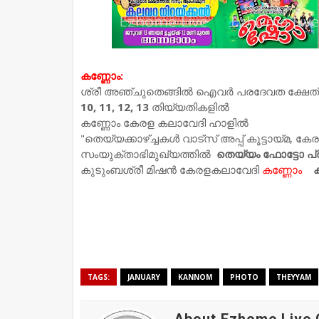
കണ്ണോം:
ശ്രീ അഞ്ചുതെങ്ങിൽ ഐവർ പരദേവത ക്ഷേത്ര
10, 11, 12, 13
തിയ്യതികളിൽ
കണ്ണോം കേരള കലാവേദി ഹാളിൽ
"തെയ്യക്കാഴ്ച്ചകൾ വാട്സ് അപ്പ് കൂട്ടായ്മ, ക
സംയുക്താഭിമുഖ്യത്തിൽ
തെയ്യം ഫോട്ടോ പ
കുടുംബശ്രീ മിഷൻ കേരളകലാവേദി
കണ്ണോം
TAGS:
JANUARY
KANNOM
PHOTO
THEYYAM
About Ezhome Live 