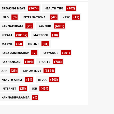
(2674)
(102)
BREAKING NEWS
HEALTH TIPS
(3)
(42)
(19)
INFO
INTERNATIONAL
KPSC
(25)
(6885)
KANNAPURAM
KANNUR
(10157)
(38)
KERALA
MATTOOL
(24)
(31)
MAYYIL
ONLINE
(7)
(261)
PARASSINIKKADAV
PAYYANUR
(404)
(786)
PAZHANGADI
SPORTS
(25)
(3124)
APP
EZHOMELIVE
(14)
(503)
HEALTH GIRLS
INDIA
(28)
(424)
INTERNET
JOB
(6)
KANNADIPARAMBA