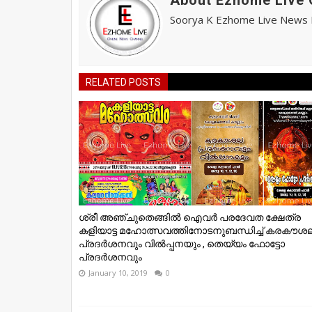
Soorya K Ezhome Live News R
RELATED POSTS
ശ്രീ അഞ്ചുതെങ്ങിൽ ഐവർ പരദേവത ക്ഷേത്ര
കളിയാട്ട മഹോത്സവത്തിനോടനുബന്ധിച്ച് കരകൗശ
പ്രദർശനവും വിൽപ്പനയും , തെയ്യം ഫോട്ടോ
പ്രദർശനവും
January 10, 2019
0