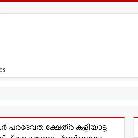
T
EOS
പരദേവത ക്ഷേത്ര കളിയാട്ട