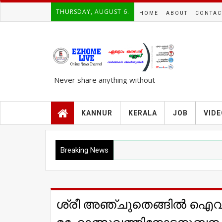
THURSDAY, AUGUST 6.
HOME
ABOUT
CONTAC
Never share anything without
knowing the complete TRUTH..!!!
KANNUR
KERALA
JOB
VID
Breaking News
ശ്രീ അഞ്ചുതെങ്ങിൽ ഐവർ 