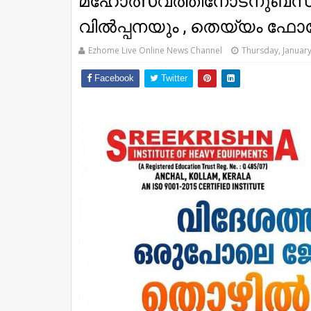
മഹോത്സവത്തിനോടനുബന്ധി
വിൽപ്പനയും , തെയ്യം ഫോട
Ezhome Live Online News Channel
Thursday, January
Facebook
Twitter