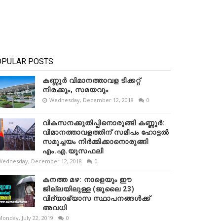
OPULAR POSTS
കണ്ണൂർ വിമാനത്താവള ടിക്കറ്റ്
നിരക്കും, സമയവും
Wednesday, December 12, 2018
0
വികസനക്കുതിപ്പിനൊരുങ്ങി കണ്ണൂർ:
വിമാനത്താവളത്തിന് സമീപം ഹോട്ടൽ
സമുച്ചയം നിർമ്മിക്കാനൊരുങ്ങി
എം.എ.യൂസഫലി
Wednesday, December 12, 2018
0
കനത്ത മഴ: നാളെയും ഈ
ജില്ലയിലുള്ള (ജൂലൈ 23)
വിദ്യാഭ്യാസ സ്ഥാപനങ്ങൾക്ക്
അവധി
Monday, July 22, 2019
0