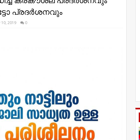
ച്ച് കരകൗശല പ്രദർശനവും
്ടോ പ്രദർശനവും
 10, 2019
0