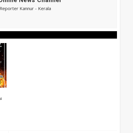
eporter Kannur - Kerala
ല