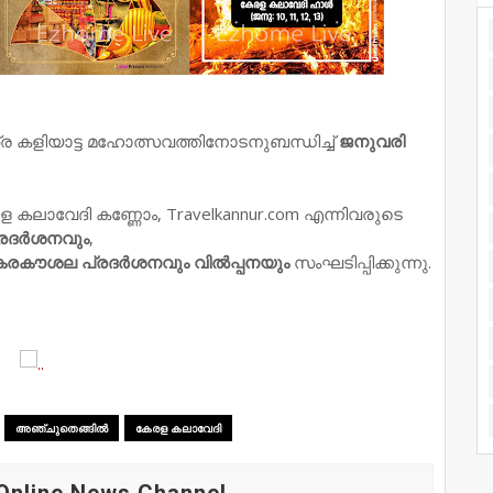
 കളിയാട്ട മഹോത്സവത്തിനോടനുബന്ധിച്ച്
ജനുവരി
േരള കലാവേദി കണ്ണോം, Travelkannur.com എന്നിവരുടെ
്രദർശനവും
,
കരകൗശല പ്രദർശനവും വിൽപ്പനയും
സംഘടിപ്പിക്കുന്നു.
അഞ്ചുതെങ്ങിൽ
കേരള കലാവേദി
Online News Channel