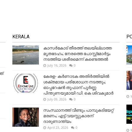
KERALA
P
കാസർകോട് തീരത്ത് തലയില്ലാത്ത
മൃതദേഹം; നേരത്തെ പോസ്റ്റ്‌മോർട്ടം
നടത്തിയ ശരീരമെന്ന് കണ്ടെത്തൽ
July 16, 2026
0
ത്
കേരള- കർണാടക അതിർത്തിയിൽ
ശക്തമായ പരിശോധന നടത്തും;
ഓപ്പറേഷൻ തൂഫാന് പൂർണ്ണ
പിന്തുണയുമായി ഡി. കെ ശിവകുമാർ
July 09, 2026
0
സംസ്ഥാനത്ത് വീണ്ടും പാമ്പുകടിയേറ്റ്
മരണം; എട്ട് വയസ്സുകാരന്
ദാരുണാന്ത്യം
April 23, 2026
0