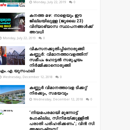
Monday, July 22, 2019
0
കനത്ത മഴ: നാളെയും ഈ
ജില്ലയിലുള്ള (ജൂലൈ 23)
വിദ്യാഭ്യാസ സ്ഥാപനങ്ങൾക്ക്
അവധി
Monday, July 22, 2019
0
വികസനക്കുതിപ്പിനൊരുങ്ങി
കണ്ണൂർ: വിമാനത്താവളത്തിന്
സമീപം ഹോട്ടൽ സമുച്ചയം
നിർമ്മിക്കാനൊരുങ്ങി
എം.എ.യൂസഫലി
Wednesday, December 12, 2018
0
കണ്ണൂർ വിമാനത്താവള ടിക്കറ്റ്
നിരക്കും, സമയവും
Wednesday, December 12, 2018
0
‘നിയമപരമായി മുന്നോട്ട്
പോകില്ല, സിനിമയ്ക്കുള്ളിൽ
പരാതി പരിഹരിക്കണം’; വിൻ സി
അലോഷ്യസ്