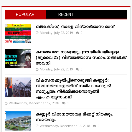
POPULAR
RECENT
ബ്രേക്കിംഗ്; നാളെ വിദ്യാഭ്യാസ ബന്ദ്
Monday, July 22, 2019
0
കനത്ത മഴ: നാളെയും ഈ ജില്ലയിലുള്ള
(ജൂലൈ 23) വിദ്യാഭ്യാസ സ്ഥാപനങ്ങൾക്ക്
അവധി
Monday, July 22, 2019
0
വികസനക്കുതിപ്പിനൊരുങ്ങി കണ്ണൂർ:
വിമാനത്താവളത്തിന് സമീപം ഹോട്ടൽ
സമുച്ചയം നിർമ്മിക്കാനൊരുങ്ങി
എം.എ.യൂസഫലി
Wednesday, December 12, 2018
0
കണ്ണൂർ വിമാനത്താവള ടിക്കറ്റ് നിരക്കും,
സമയവും
Wednesday, December 12, 2018
0