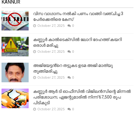
KANNUR
വിസ വാഗ്ദാനം നൽകി പണം വാങ്ങി വഞ്ചിച്ച 3
പേർക്കെതിരെ കേസ്
October 27, 2025
0
കണ്ണൂര്‍ കാല്‍ടെക്‌സില്‍ ലോറി ദേഹത്ത് കയറി
ഒരാള്‍ മരിച്ചു
October 27, 2025
0
അജിയേട്ടൻ്റെ തട്ടുകട ഉടമ അജി മാത്യു
തൂങ്ങിമരിച്ചു.
October 27, 2025
0
കണ്ണൂര്‍ ആര്‍.ടി ഓഫീസില്‍ വിജിലൻസിന്റെ മിന്നല്‍
പരിശോധന; ഏജന്റുമാരില്‍ നിന്ന് 67,500 രൂപ
പിടികൂടി
October 27, 2025
0