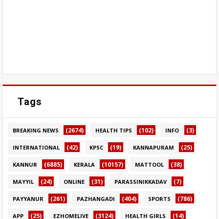
Tags
(2674)
(102)
(3)
BREAKING NEWS
HEALTH TIPS
INFO
(42)
(19)
(25)
INTERNATIONAL
KPSC
KANNAPURAM
(6885)
(10157)
(38)
KANNUR
KERALA
MATTOOL
(24)
(31)
(7)
MAYYIL
ONLINE
PARASSINIKKADAV
(261)
(404)
(786)
PAYYANUR
PAZHANGADI
SPORTS
(25)
(3124)
(14)
APP
EZHOMELIVE
HEALTH GIRLS