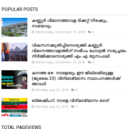
POPULAR POSTS
കണ്ണൂർ വിമാനത്താവള ടിക്കറ്റ് നിരക്കും,
സമയവും
Wednesday, December 12, 2018
0
വികസനക്കുതിപ്പിനൊരുങ്ങി കണ്ണൂർ:
വിമാനത്താവളത്തിന് സമീപം ഹോട്ടൽ സമുച്ചയം
നിർമ്മിക്കാനൊരുങ്ങി എം.എ.യൂസഫലി
Wednesday, December 12, 2018
0
കനത്ത മഴ: നാളെയും ഈ ജില്ലയിലുള്ള
(ജൂലൈ 23) വിദ്യാഭ്യാസ സ്ഥാപനങ്ങൾക്ക്
അവധി
Monday, July 22, 2019
0
ബ്രേക്കിംഗ്; നാളെ വിദ്യാഭ്യാസ ബന്ദ്
Monday, July 22, 2019
0
TOTAL PAGEVIEWS