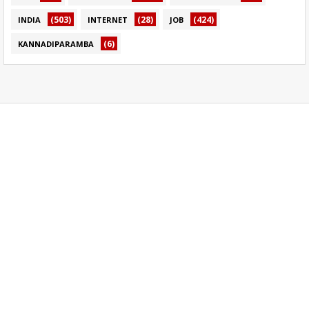
(503)
(28)
(424)
INDIA
INTERNET
JOB
(6)
KANNADIPARAMBA