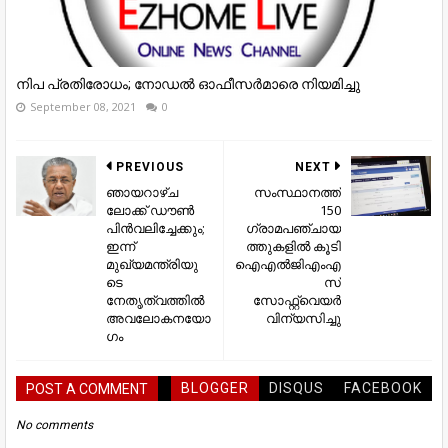
നിപ പ്രതിരോധം; നോഡല്‍ ഓഫീസര്‍മാരെ നിയമിച്ചു
September 08, 2021
0
PREVIOUS
NEXT
ഞായറാഴ്ച
സംസ്ഥാനത്ത്
ലോക്ക് ഡൗൺ
150
പിൻവലിച്ചേക്കും;
ഗ്രാമപഞ്ചായ
ഇന്ന്
ത്തുകളിൽ കൂടി
മുഖ്യമന്ത്രിയു
ഐഎൽജിഎംഎ
ടെ
സ്
നേതൃത്വത്തിൽ
സോഫ്റ്റ്‌വെയർ
അവലോകനയോ
വിന്യസിച്ചു
ഗം
BLOGGER
DISQUS
FACEBOOK
POST A COMMENT
No comments