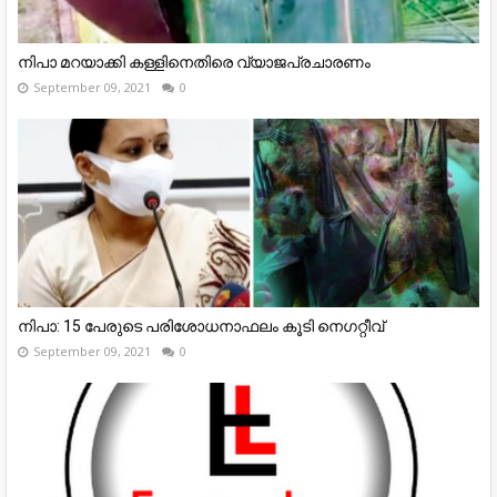
നിപാ മറയാക്കി കള്ളിനെതിരെ വ്യാജപ്രചാരണം
September 09, 2021
0
നിപാ: 15 പേരുടെ പരിശോധനാഫലം കൂടി നെഗറ്റീവ്
September 09, 2021
0