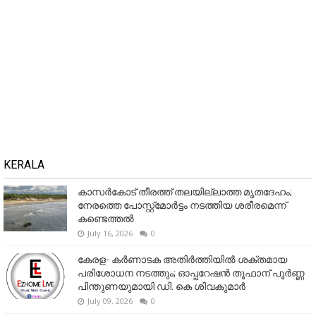
KERALA
കാസർകോട് തീരത്ത് തലയില്ലാത്ത മൃതദേഹം;
നേരത്തെ പോസ്റ്റ്‌മോർട്ടം നടത്തിയ ശരീരമെന്ന്
കണ്ടെത്തൽ
July 16, 2026
0
കേരള- കർണാടക അതിർത്തിയിൽ ശക്തമായ
പരിശോധന നടത്തും; ഓപ്പറേഷൻ തൂഫാന് പൂർണ്ണ
പിന്തുണയുമായി ഡി. കെ ശിവകുമാർ
July 09, 2026
0