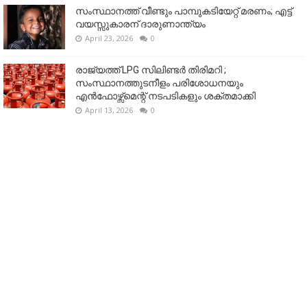
സംസ്ഥാനത്ത് വീണ്ടും പാമ്പുകടിയേറ്റ് മരണം; എട്ട്
വയസ്സുകാരന് ദാരുണാന്ത്യം
April 23, 2026
0
രാജ്യത്ത് LPG സിലിണ്ടർ തിരിമറി ;
സംസ്ഥാനത്തുടനീളം പരിശോധനയും
എൻഫോഴ്സ്മെന്റ് നടപടികളും ശക്തമാക്കി
April 13, 2026
0