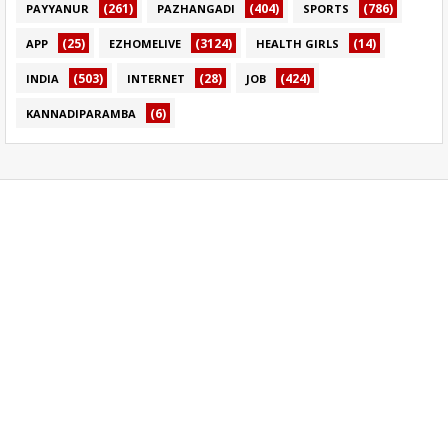
(261)
(404)
(786)
PAYYANUR
PAZHANGADI
SPORTS
(25)
(3124)
(14)
APP
EZHOMELIVE
HEALTH GIRLS
(503)
(28)
(424)
INDIA
INTERNET
JOB
(6)
KANNADIPARAMBA