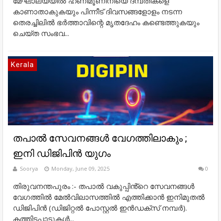
മേഘാലയയിൽ ഹണിമൂണിനിയെ ദമ്പതികളെ
കാണാതാകുകയും പിന്നീട് ദിവസങ്ങളോളം നടന്ന
തെരച്ചിലിൽ ഭർത്താവിന്റെ മൃതദേഹം കണ്ടെത്തുകയും
ചെയ്ത സംഭവ...
Kerala
തപാൽ സേവനങ്ങൾ വേഗത്തിലാകും ;
ഇനി ഡിജിപിൻ യുഗം
Soorya
Monday, June 09, 2025
0
തിരുവനന്തപുരം :- തപാൽ വകുപ്പിൻ്റെ സേവനങ്ങൾ
വേഗത്തിൽ മേൽവിലാസത്തിൽ എത്തിക്കാൻ ഇനിമുതൽ
ഡിജിപിൻ (ഡിജിറ്റൽ പോസ്റ്റൽ ഇൻഡക്സ് നമ്പർ).
കത്തിടപാടുകൾ...