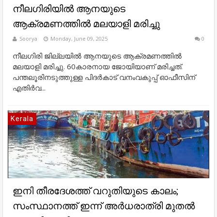
നീലഗിരിയില്‍ ആനയുടെ
ആക്രമണത്തില്‍ മലയാളി മരിച്ചു
Soorya
Monday, June 09, 2025
0
നീലഗിരി ജില്ലയില്‍ ആനയുടെ ആക്രമണത്തില്‍
മലയാളി മരിച്ചു. 60കാരനായ ജോയിയാണ് മരിച്ചത്.
പന്തലൂരിനടുത്തുള്ള പിദര്‍കാട് വനംവകുപ്പ് ഓഫീസിന്
എതിര്‍വ...
Kerala
ഇനി തീരദേശത്ത് വറുതിയുടെ കാലം;
സംസ്ഥാനത്ത് ഇന്ന് അർധരാത്രി മുതൽ