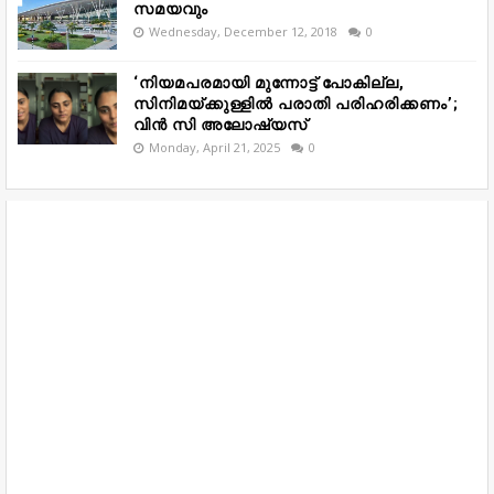
സമയവും
Wednesday, December 12, 2018
0
‘നിയമപരമായി മുന്നോട്ട് പോകില്ല,
സിനിമയ്ക്കുള്ളിൽ പരാതി പരിഹരിക്കണം’;
വിൻ സി അലോഷ്യസ്
Monday, April 21, 2025
0