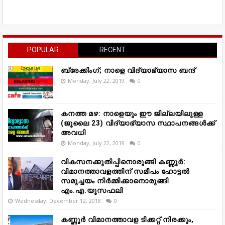
POPULAR
RECENT
ബ്രേക്കിംഗ്; നാളെ വിദ്യാഭ്യാസ ബന്ദ്
Monday, July 22, 2019
0
കനത്ത മഴ: നാളെയും ഈ ജില്ലയിലുള്ള
(ജൂലൈ 23) വിദ്യാഭ്യാസ സ്ഥാപനങ്ങൾക്ക്
അവധി
Monday, July 22, 2019
0
വികസനക്കുതിപ്പിനൊരുങ്ങി കണ്ണൂർ:
വിമാനത്താവളത്തിന് സമീപം ഹോട്ടൽ
സമുച്ചയം നിർമ്മിക്കാനൊരുങ്ങി
എം.എ.യൂസഫലി
Wednesday, December 12, 2018
0
കണ്ണൂർ വിമാനത്താവള ടിക്കറ്റ് നിരക്കും,