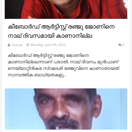
കീബോർഡ് ആർട്ടിസ്റ്റ് രഞ്ജു ജോണിനെ
നാല് ദിവസമായി കാണാനില്ല
Soorya
Monday, June 09, 2025
0
കീബോർഡ് ആർട്ടിസ്റ്റ് രഞ്ജു ജോണിനെ
കാണാനില്ലെന്നാണ് പരാതി. നാല് ദിവസം മുൻപാണ്
നെയ്യാറ്റിൻകര സ്വദേശി രഞ്ജുവിനെ കാണാതായത്.
സാമ്പത്തിക ബാധ്യതകളു...