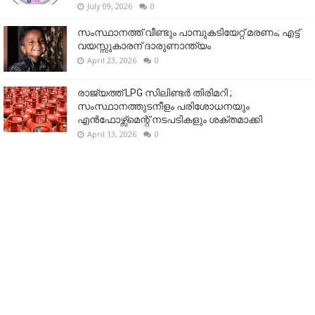
July 09, 2026
0
സംസ്ഥാനത്ത് വീണ്ടും പാമ്പുകടിയേറ്റ് മരണം; എട്ട്
വയസ്സുകാരന് ദാരുണാന്ത്യം
April 23, 2026
0
രാജ്യത്ത് LPG സിലിണ്ടർ തിരിമറി ;
സംസ്ഥാനത്തുടനീളം പരിശോധനയും
എൻഫോഴ്സ്മെന്റ് നടപടികളും ശക്തമാക്കി
April 13, 2026
0