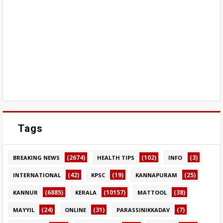
Tags
(2674)
(102)
(3)
BREAKING NEWS
HEALTH TIPS
INFO
(42)
(19)
(25)
INTERNATIONAL
KPSC
KANNAPURAM
(6885)
(10157)
(38)
KANNUR
KERALA
MATTOOL
(24)
(31)
(7)
MAYYIL
ONLINE
PARASSINIKKADAV