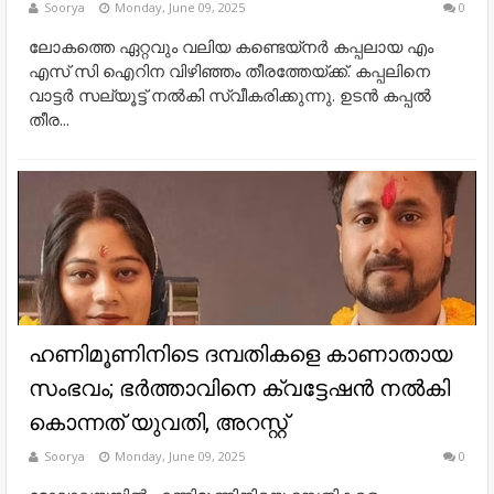
Soorya
Monday, June 09, 2025
0
ലോകത്തെ ഏറ്റവും വലിയ കണ്ടെയ്നർ കപ്പലായ എം
എസ്‍ സി ഐറിന വിഴിഞ്ഞം തീരത്തേയ്ക്ക്. കപ്പലിനെ
വാട്ടർ സല്യൂട്ട് നൽകി സ്വീകരിക്കുന്നു. ഉടൻ കപ്പൽ
തീര...
ഹണിമൂണിനിടെ ദമ്പതികളെ കാണാതായ
സംഭവം; ഭർത്താവിനെ ക്വട്ടേഷൻ നൽകി
കൊന്നത് യുവതി, അറസ്റ്റ്
Soorya
Monday, June 09, 2025
0