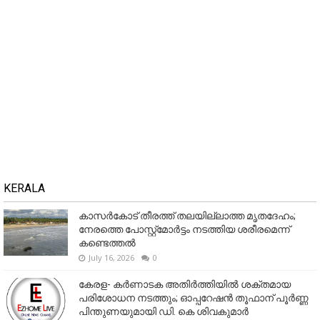
KERALA
കാസർകോട് തീരത്ത് തലയില്ലാത്ത മൃതദേഹം;
നേരത്തെ പോസ്റ്റ്‌മോർട്ടം നടത്തിയ ശരീരമെന്ന്
കണ്ടെത്തൽ
July 16, 2026
0
കേരള- കർണാടക അതിർത്തിയിൽ ശക്തമായ
പരിശോധന നടത്തും; ഓപ്പറേഷൻ തൂഫാന് പൂർണ്ണ
പിന്തുണയുമായി ഡി. കെ ശിവകുമാർ