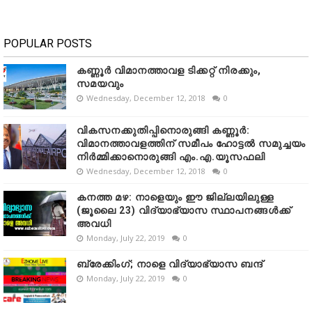
POPULAR POSTS
കണ്ണൂർ വിമാനത്താവള ടിക്കറ്റ് നിരക്കും,
സമയവും
Wednesday, December 12, 2018
0
വികസനക്കുതിപ്പിനൊരുങ്ങി കണ്ണൂർ:
വിമാനത്താവളത്തിന് സമീപം ഹോട്ടൽ സമുച്ചയം
നിർമ്മിക്കാനൊരുങ്ങി എം.എ.യൂസഫലി
Wednesday, December 12, 2018
0
കനത്ത മഴ: നാളെയും ഈ ജില്ലയിലുള്ള
(ജൂലൈ 23) വിദ്യാഭ്യാസ സ്ഥാപനങ്ങൾക്ക്
അവധി
Monday, July 22, 2019
0
ബ്രേക്കിംഗ്; നാളെ വിദ്യാഭ്യാസ ബന്ദ്
Monday, July 22, 2019
0