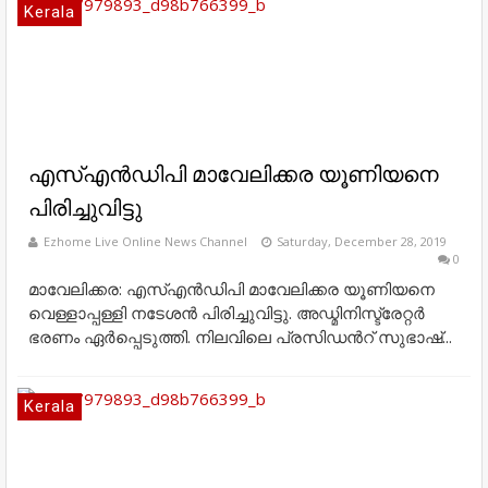
Kerala
എസ്എൻഡിപി മാവേലിക്കര യൂണിയനെ
പിരിച്ചുവിട്ടു
Ezhome Live Online News Channel
Saturday, December 28, 2019
0
മാവേലിക്കര: എസ്എൻഡിപി മാവേലിക്കര യൂണിയനെ
വെള്ളാപ്പള്ളി നടേശൻ പിരിച്ചുവിട്ടു. അഡ്മിനിസ്ട്രേറ്റർ
ഭരണം ഏർപ്പെടുത്തി. നിലവിലെ പ്രസിഡൻറ് സുഭാഷ്...
Kerala