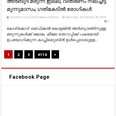
അർബുദ മരുന്ന് ഇല്ല, വിതരണം നിലച്ചിട്ട്
മൂന്നുമാസം; ഗതികേടിൽ രോഗികൾ
Ezhome Live Online News Channel
Saturday, December 28, 2019
0
കോഴിക്കോട്: മെഡിക്കൽ കോളജിൽ അർബുദത്തിനുള്ള
മരുന്നുകള്‍ക്ക് ക്ഷാമം. കീമോ തെറാപ്പിക്ക് പകരമായി
ഉപയോഗിക്കുന്ന കാപ്സിറ്റൈബിൻ ഉള്‍പ്പെടെയുളള...
1
2
3
4114
Facebook Page