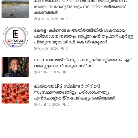
കാസർകോട് തീരത്ത് തലയില്ലാത്ത മൃതദേഹം;
നേരത്തെ പോസ്റ്റ്‌മോർട്ടം നടത്തിയ ശരീരമെന്ന്
കണ്ടെത്തൽ
July 16, 2026
0
കേരള- കർണാടക അതിർത്തിയിൽ ശക്തമായ
പരിശോധന നടത്തും; ഓപ്പറേഷൻ തൂഫാന് പൂർണ്ണ
പിന്തുണയുമായി ഡി. കെ ശിവകുമാർ
July 09, 2026
0
സംസ്ഥാനത്ത് വീണ്ടും പാമ്പുകടിയേറ്റ് മരണം; എട്ട്
വയസ്സുകാരന് ദാരുണാന്ത്യം
April 23, 2026
0
രാജ്യത്ത് LPG സിലിണ്ടർ തിരിമറി ;
സംസ്ഥാനത്തുടനീളം പരിശോധനയും
എൻഫോഴ്സ്മെന്റ് നടപടികളും ശക്തമാക്കി
April 13, 2026
0