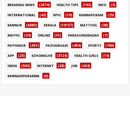
(2674)
(102)
(3)
BREAKING NEWS
HEALTH TIPS
INFO
(42)
(19)
(25)
INTERNATIONAL
KPSC
KANNAPURAM
(6885)
(10157)
(38)
KANNUR
KERALA
MATTOOL
(24)
(31)
(7)
MAYYIL
ONLINE
PARASSINIKKADAV
(261)
(404)
(786)
PAYYANUR
PAZHANGADI
SPORTS
(25)
(3124)
(14)
APP
EZHOMELIVE
HEALTH GIRLS
(503)
(28)
(424)
INDIA
INTERNET
JOB
(6)
KANNADIPARAMBA