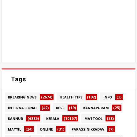
Tags
(2674)
(102)
(3)
BREAKING NEWS
HEALTH TIPS
INFO
(42)
(19)
(25)
INTERNATIONAL
KPSC
KANNAPURAM
(6885)
(10157)
(38)
KANNUR
KERALA
MATTOOL
(24)
(31)
(7)
MAYYIL
ONLINE
PARASSINIKKADAV