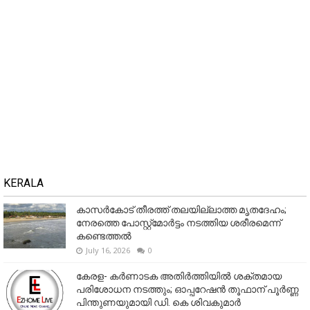
KERALA
കാസർകോട് തീരത്ത് തലയില്ലാത്ത മൃതദേഹം;
നേരത്തെ പോസ്റ്റ്‌മോർട്ടം നടത്തിയ ശരീരമെന്ന്
കണ്ടെത്തൽ
July 16, 2026
0
കേരള- കർണാടക അതിർത്തിയിൽ ശക്തമായ
പരിശോധന നടത്തും; ഓപ്പറേഷൻ തൂഫാന് പൂർണ്ണ
പിന്തുണയുമായി ഡി. കെ ശിവകുമാർ