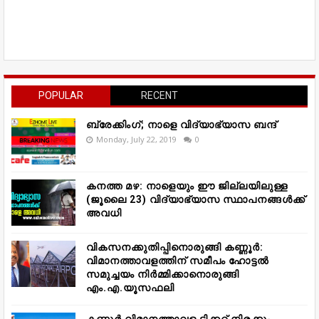
POPULAR
RECENT
ബ്രേക്കിംഗ്; നാളെ വിദ്യാഭ്യാസ ബന്ദ്
Monday, July 22, 2019
0
കനത്ത മഴ: നാളെയും ഈ ജില്ലയിലുള്ള
(ജൂലൈ 23) വിദ്യാഭ്യാസ സ്ഥാപനങ്ങൾക്ക്
അവധി
വികസനക്കുതിപ്പിനൊരുങ്ങി കണ്ണൂർ:
വിമാനത്താവളത്തിന് സമീപം ഹോട്ടൽ
സമുച്ചയം നിർമ്മിക്കാനൊരുങ്ങി
എം.എ.യൂസഫലി