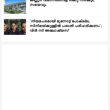
കണ്ണൂർ വിമാനത്താവള ടിക്കറ്റ് നിരക്കും,
സമയവും
‘നിയമപരമായി മുന്നോട്ട് പോകില്ല,
സിനിമയ്ക്കുള്ളിൽ പരാതി പരിഹരിക്കണം’;
വിൻ സി അലോഷ്യസ്