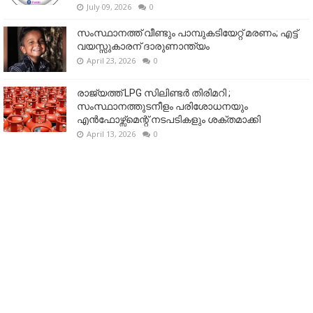
July 09, 2026
0
സംസ്ഥാനത്ത് വീണ്ടും പാമ്പുകടിയേറ്റ് മരണം; എട്ട്
വയസ്സുകാരന് ദാരുണാന്ത്യം
April 23, 2026
0
രാജ്യത്ത് LPG സിലിണ്ടർ തിരിമറി ;
സംസ്ഥാനത്തുടനീളം പരിശോധനയും
എൻഫോഴ്സ്മെന്റ് നടപടികളും ശക്തമാക്കി
April 13, 2026
0