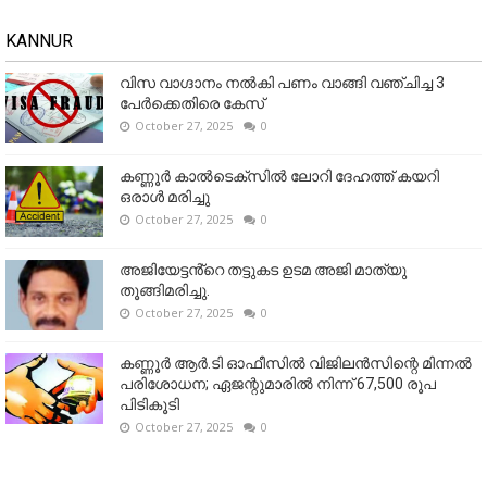
KANNUR
വിസ വാഗ്ദാനം നൽകി പണം വാങ്ങി വഞ്ചിച്ച 3
പേർക്കെതിരെ കേസ്
October 27, 2025
0
കണ്ണൂര്‍ കാല്‍ടെക്‌സില്‍ ലോറി ദേഹത്ത് കയറി
ഒരാള്‍ മരിച്ചു
October 27, 2025
0
അജിയേട്ടൻ്റെ തട്ടുകട ഉടമ അജി മാത്യു
തൂങ്ങിമരിച്ചു.
October 27, 2025
0
കണ്ണൂര്‍ ആര്‍.ടി ഓഫീസില്‍ വിജിലൻസിന്റെ മിന്നല്‍
പരിശോധന; ഏജന്റുമാരില്‍ നിന്ന് 67,500 രൂപ
പിടികൂടി
October 27, 2025
0