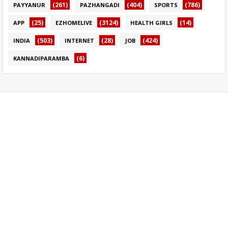
(261)
(404)
(786)
PAYYANUR
PAZHANGADI
SPORTS
(25)
(3124)
(14)
APP
EZHOMELIVE
HEALTH GIRLS
(503)
(28)
(424)
INDIA
INTERNET
JOB
(6)
KANNADIPARAMBA