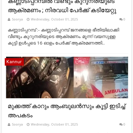
കണ്ണാടിപ്പറമ്പിൽ വീണ്ടും കുറുനരിയുടെ
ആക്രമണം ; നിരവധി പേർക്ക് കടിയേറ്റു
Soorya
Wednesday, October 01, 2025
0
കണ്ണാടിപ്പറമ്പ് :- കണ്ണാടിപ്പറമ്പ് ജനങ്ങളെ ഭീതിയിലാക്കി
വീണ്ടും കുറുനരിയുടെ ആക്രമണം. മൂന്ന് വയസുള്ള
കുട്ടി ഉൾപ്പടെ 16 ഓളം പേർക്ക് ആക്രമണത്തി...
Kannur
മുക്കത്ത് കാറും ആംബുലൻസും കൂട്ടി ഇടിച്ച്
അപകടം
Soorya
Wednesday, October 01, 2025
0