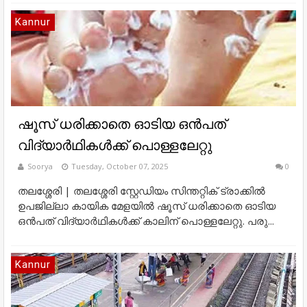
Kannur
ഷൂസ് ധരിക്കാതെ ഓടിയ ഒൻപത്
വിദ്യാർഥികൾക്ക് പൊള്ളലേറ്റു
Soorya
Tuesday, October 07, 2025
0
തലശ്ശേരി | തലശ്ശേരി സ്റ്റേഡിയം സിന്തറ്റിക് ട്രാക്കിൽ
ഉപജില്ലാ കായിക മേളയിൽ ഷൂസ് ധരിക്കാതെ ഓടിയ
ഒൻപത് വിദ്യാർഥികൾക്ക് കാലിന് പൊള്ളലേറ്റു. പരു...
Kannur