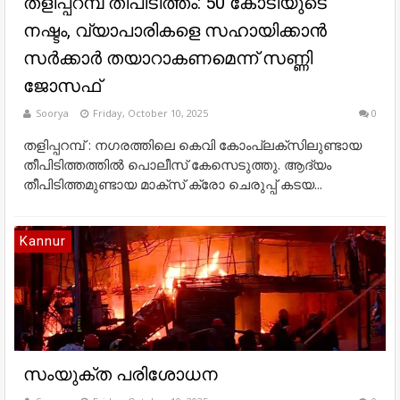
തളിപ്പറമ്പ് തീപിടിത്തം: 50 കോടിയുടെ
നഷ്ടം, വ്യാപാരികളെ സഹായിക്കാന്‍
സര്‍ക്കാര്‍ തയാറാകണമെന്ന് സണ്ണി
ജോസഫ്
Soorya
Friday, October 10, 2025
0
തളിപ്പറമ്പ് : നഗരത്തിലെ കെവി കോംപ്ലക്സിലുണ്ടായ
തീപിടിത്തത്തിൽ പൊലീസ് കേസെടുത്തു. ആദ്യം
തീപിടിത്തമുണ്ടായ മാക്സ് ക്രോ ചെരുപ്പ് കടയ...
Kannur
സംയുക്ത പരിശോധന