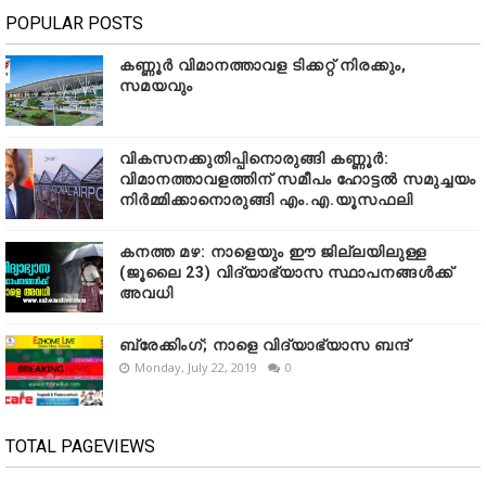
POPULAR POSTS
കണ്ണൂർ വിമാനത്താവള ടിക്കറ്റ് നിരക്കും,
സമയവും
വികസനക്കുതിപ്പിനൊരുങ്ങി കണ്ണൂർ:
വിമാനത്താവളത്തിന് സമീപം ഹോട്ടൽ സമുച്ചയം
നിർമ്മിക്കാനൊരുങ്ങി എം.എ.യൂസഫലി
കനത്ത മഴ: നാളെയും ഈ ജില്ലയിലുള്ള
(ജൂലൈ 23) വിദ്യാഭ്യാസ സ്ഥാപനങ്ങൾക്ക്
അവധി
ബ്രേക്കിംഗ്; നാളെ വിദ്യാഭ്യാസ ബന്ദ്
Monday, July 22, 2019
0
TOTAL PAGEVIEWS