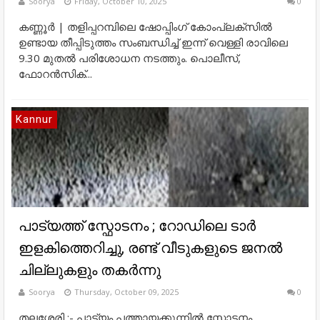
Soorya
Friday, October 10, 2025
0
കണ്ണൂർ | തളിപ്പറമ്പിലെ ഷോപ്പിംഗ് കോംപ്ലക്സിൽ
ഉണ്ടായ തീപ്പിടുത്തം സംബന്ധിച്ച് ഇന്ന് വെള്ളി രാവിലെ
9.30 മുതൽ പരിശോധന നടത്തും. പൊലീസ്,
ഫോറൻസിക്...
Kannur
പാട്യത്ത് സ്ഫോടനം ; റോഡിലെ ടാർ
ഇളകിത്തെറിച്ചു, രണ്ട് വീടുകളുടെ ജനൽ
ചില്ലുകളും തകർന്നു
Soorya
Thursday, October 09, 2025
0
തലശ്ശേരി :- പാട്യം പത്തായക്കുന്നിൽ സ്ഫോടനം.