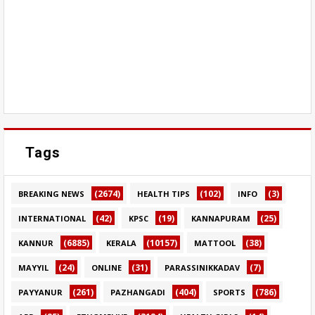
Tags
(2674)
(102)
(3)
BREAKING NEWS
HEALTH TIPS
INFO
(42)
(19)
(25)
INTERNATIONAL
KPSC
KANNAPURAM
(6885)
(10157)
(38)
KANNUR
KERALA
MATTOOL
(24)
(31)
(7)
MAYYIL
ONLINE
PARASSINIKKADAV
(261)
(404)
(786)
PAYYANUR
PAZHANGADI
SPORTS