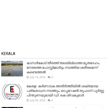
KERALA
കാസർകോട് തീരത്ത് തലയില്ലാത്ത മൃതദേഹം;
നേരത്തെ പോസ്റ്റ്‌മോർട്ടം നടത്തിയ ശരീരമെന്ന്
കണ്ടെത്തൽ
July 16, 2026
0
കേരള- കർണാടക അതിർത്തിയിൽ ശക്തമായ
പരിശോധന നടത്തും; ഓപ്പറേഷൻ തൂഫാന് പൂർണ്ണ
പിന്തുണയുമായി ഡി. കെ ശിവകുമാർ
July 09, 2026
0