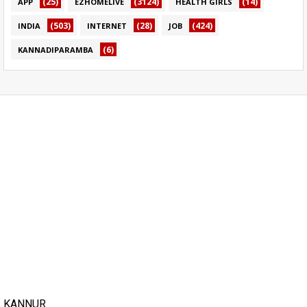
(25)
(3124)
(14)
APP
EZHOMELIVE
HEALTH GIRLS
(503)
(28)
(424)
INDIA
INTERNET
JOB
(6)
KANNADIPARAMBA
KANNUR