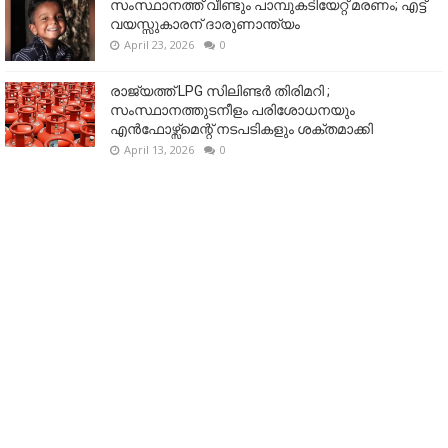
സംസ്ഥാനത്ത് വീണ്ടും പാമ്പുകടിയേറ്റ് മരണം; എട്ട്
വയസ്സുകാരന് ദാരുണാന്ത്യം
April 23, 2026
0
രാജ്യത്ത് LPG സിലിണ്ടർ തിരിമറി ;
സംസ്ഥാനത്തുടനീളം പരിശോധനയും
എൻഫോഴ്സ്മെന്റ് നടപടികളും ശക്തമാക്കി
April 13, 2026
0