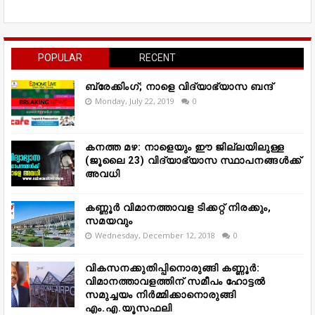
POPULAR
RECENT
ബ്രേക്കിംഗ്; നാളെ വിദ്യാഭ്യാസ ബന്ദ്
Monday, July 22, 2019
0
കനത്ത മഴ: നാളെയും ഈ ജില്ലയിലുള്ള
(ജൂലൈ 23) വിദ്യാഭ്യാസ സ്ഥാപനങ്ങൾക്ക്
അവധി
കണ്ണൂർ വിമാനത്താവള ടിക്കറ്റ് നിരക്കും,
സമയവും
Wednesday, December 12, 2018
0
വികസനക്കുതിപ്പിനൊരുങ്ങി കണ്ണൂർ:
വിമാനത്താവളത്തിന് സമീപം ഹോട്ടൽ
സമുച്ചയം നിർമ്മിക്കാനൊരുങ്ങി
എം.എ.യൂസഫലി