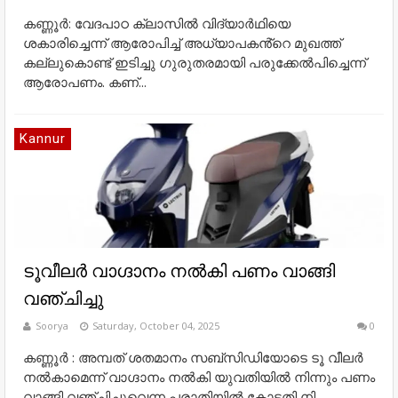
കണ്ണൂർ: വേദപാഠ ക്ലാസിൽ വിദ്യാർഥിയെ
ശകാരിച്ചെന്ന് ആരോപിച്ച് അധ്യാപകൻ്റെ മുഖത്ത്
കല്ലുകൊണ്ട് ഇടിച്ചു ഗുരുതരമായി പരുക്കേൽപിച്ചെന്ന്
ആരോപണം. കണ്...
Kannur
ടൂവീലർ വാഗ്ദാനം നൽകി പണം വാങ്ങി
വഞ്ചിച്ചു
Soorya
Saturday, October 04, 2025
0
കണ്ണൂർ : അമ്പത് ശതമാനം സബ്സിഡിയോടെ ടൂ വീലർ
നൽകാമെന്ന് വാഗ്ദാനം നൽകി യുവതിയിൽ നിന്നും പണം
വാങ്ങി വഞ്ചിച്ചുവെന്ന പരാതിയിൽ കോടതി നി...