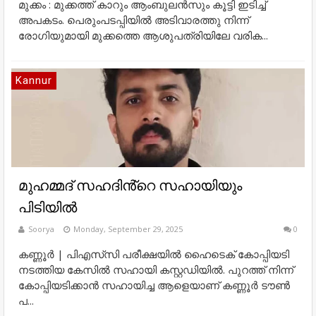
മുക്കം : മുക്കത്ത് കാറും ആംബുലൻസും കൂട്ടി ഇടിച്ച്
അപകടം. പെരുംപടപ്പിയിൽ അടിവാരത്തു നിന്ന്
രോഗിയുമായി മുക്കത്തെ ആശുപത്രിയിലേ വരിക...
Kannur
മുഹമ്മദ് സഹദിൻ്റെ സഹായിയും
പിടിയിൽ
Soorya
Monday, September 29, 2025
0
കണ്ണൂർ | പിഎസ്‌സി പരീക്ഷയിൽ ഹൈടെക് കോപ്പിയടി
നടത്തിയ കേസിൽ സഹായി കസ്റ്റഡിയിൽ. പുറത്ത് നിന്ന്‌
കോപ്പിയടിക്കാൻ സഹായിച്ച ആളെയാണ്‌ കണ്ണൂർ ട‍ൗൺ
പ...