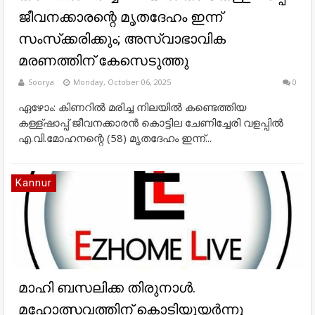
ജീവനക്കാരന്റെ മൃതദേഹം ഇന്ന്
സംസ്‌ക്കരിക്കും; അസ്വാഭാവിക
മരണത്തിന് കേസെടുത്തു
Soorya
Monday, October 06, 2025
0
ഏഴോം: കിണറില്‍ മരിച്ച നിലയില്‍ കണ്ടെത്തിയ
കള്ള്ഷാപ്പ് ജീവനക്കാരന്‍ കൊട്ടില ചേണിച്ചേരി വളപ്പില്‍
എ.വി.മോഹനന്റെ (58) മൃതദേഹം ഇന്ന്...
Kannur
മാഹി ബസലിക്ക തിരുനാൾ.
മഹോത്സവത്തിന് കൊടിയുയർന്നു