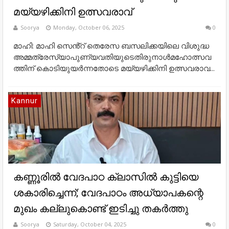
മയ്യഴിക്കിനി ഉത്സവരാവ്
Soorya
Monday, October 06, 2025
0
മാഹി: മാഹി സെൻ്റ് തെരേസ ബസലിക്കയിലെ വിശുദ്ധ
അമ്മത്രേസ്യാപുണ്യവതിയുടെതിരുനാൾമഹോത്സവ
ത്തിന് കൊടിയുയർന്നതോടെ മയ്യഴിക്കിനി ഉത്സവരാവ...
Kannur
കണ്ണൂരിൽ വേദപാഠ ക്ലാസിൽ കുട്ടിയെ
ശകാരിച്ചെന്ന്; വേദപാഠം അധ്യാപകന്റെ
മുഖം കല്ലുകൊണ്ട് ഇടിച്ചു തകർത്തു
Soorya
Saturday, October 04, 2025
0