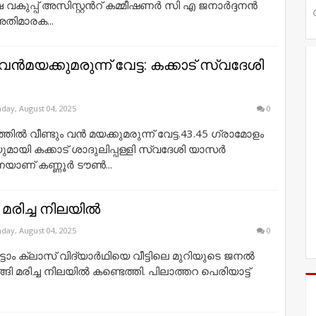
 വകുപ്പ് അസിസ്റ്റൻറ് കമ്മീഷണർ സി എ ജനാർദ്ദനൻ
അതിമാരക...
 വൻമയക്കുമരുന്ന് വേട്ട: കക്കാട് സ്വദേശി
day, August 04, 2025
0
ില്‍ വീണ്ടും വൻ മയക്കുമരുന്ന് വേട്ട.43.45 ഗ്രാമോളം
യി കക്കാട് ശാദുലിപ്പള്ളി സ്വദേശി യാസർ
ാണ് കണ്ണൂർ ടൗണ്‍...
 മരിച്ച നിലയിൽ
day, August 04, 2025
0
ാം ക്ലാസ് വിദ്യാര്‍ഥിയെ വീട്ടിലെ മുറിയുടെ ജനല്‍
ങ്ങി മരിച്ച നിലയിൽ കണ്ടെത്തി. പിലാത്തറ പെരിയാട്ട്