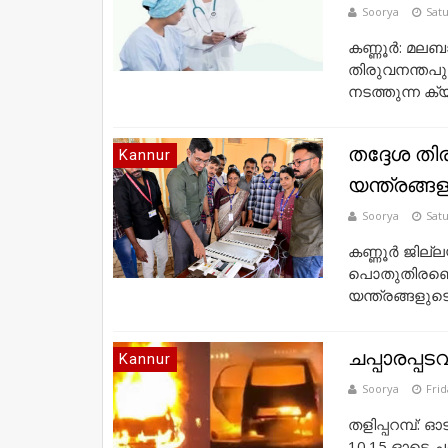
Soorya
Satu
കണ്ണൂർ: മല
തിരുവനന്തപ
നടത്തുന്ന ക്
തദ്ദേശ തിര
Kannur
യന്ത്രങ്
Soorya
Satu
കണ്ണൂർ ജില്
പൊതുതിരഞ്ഞെട
യന്ത്രങ്ങളുടെ
ചപ്പാരപ്പട
Kannur
Soorya
Frid
തളിപ്പറമ്പ്: ഓ
10.15 ഓടെ ചപ