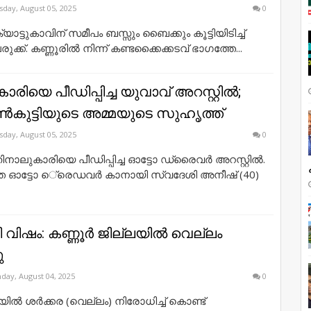
day, August 05, 2025
0
്യാട്ടുകാവിന് സമീപം ബസ്സും ബൈക്കും കൂട്ടിയിടിച്ച്
 പരുക്ക്. കണ്ണൂരില്‍ നിന്ന് കണ്ടക്കൈക്കടവ് ഭാഗത്തേ...
ിയെ പീഡിപ്പിച്ച യുവാവ് അറസ്റ്റില്‍;
്‍കുട്ടിയുടെ അമ്മയുടെ സുഹൃത്ത്
day, August 05, 2025
0
പതിനാലുകാരിയെ പീഡിപ്പിച്ച ഓട്ടോ ഡ്രൈവർ അറസ്റ്റില്‍.
 ഓട്ടോ െ്രെഡവര്‍ കാനായി സ്വദേശി അനീഷ് (40)
 വിഷം: കണ്ണൂർ ജില്ലയിൽ വെല്ലം
ു
day, August 04, 2025
0
യിൽ ശർക്കര (വെല്ലം) നിരോധിച്ച് കൊണ്ട്