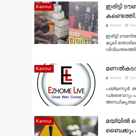
ഇരിട്ടി 
Kannur
കണ്ടെത്തി.
Soorya
Tues
ഇരിട്ടി ടൗണി
കൂലി തൊഴിലാ
വിവിധതരത്തില
മണല്‍കടത്ത
Kannur
Soorya
Tues
പയ്യന്നൂര്‍:
ഡ്രൈവറും പിടി
അനധികൃതമായ
മയ്യില്‍ 
Kannur
ബൈക്കും കൂട്