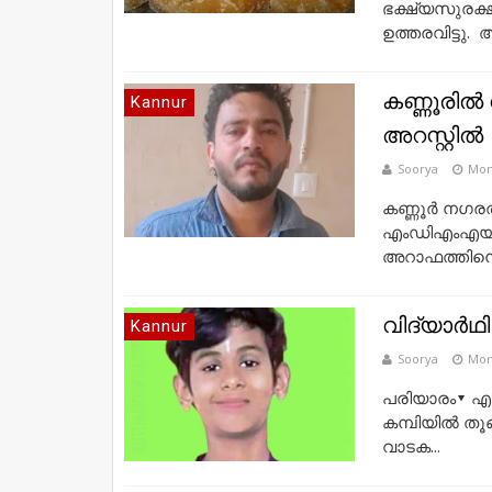
ഭക്ഷ്യസുരക്ഷ
ഉത്തരവിട്ടു. 
കണ്ണൂരില്‍
Kannur
അറസ്റ്റില്‍
Soorya
Mon
കണ്ണൂർ നഗരത്ത
എംഡിഎംഎയുമാ
അറാഫത്തിനെയ
വിദ്യാർഥി
Kannur
Soorya
Mon
പരിയാരം▾ എട്ട
കമ്പിയില്‍ തൂ
വാടക...