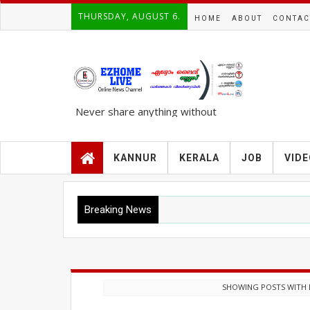
THURSDAY, AUGUST 6.
HOME
ABOUT
CONTAC
Never share anything without
knowing the complete TRUTH..!!!
KANNUR
KERALA
JOB
VID
Breaking News
SHOWING POSTS WITH 