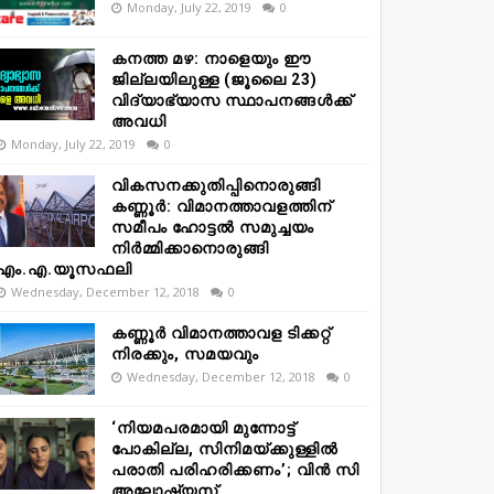
Monday, July 22, 2019
0
കനത്ത മഴ: നാളെയും ഈ
ജില്ലയിലുള്ള (ജൂലൈ 23)
വിദ്യാഭ്യാസ സ്ഥാപനങ്ങൾക്ക്
അവധി
Monday, July 22, 2019
0
വികസനക്കുതിപ്പിനൊരുങ്ങി
കണ്ണൂർ: വിമാനത്താവളത്തിന്
സമീപം ഹോട്ടൽ സമുച്ചയം
നിർമ്മിക്കാനൊരുങ്ങി
എം.എ.യൂസഫലി
Wednesday, December 12, 2018
0
കണ്ണൂർ വിമാനത്താവള ടിക്കറ്റ്
നിരക്കും, സമയവും
Wednesday, December 12, 2018
0
‘നിയമപരമായി മുന്നോട്ട്
പോകില്ല, സിനിമയ്ക്കുള്ളിൽ
പരാതി പരിഹരിക്കണം’; വിൻ സി
അലോഷ്യസ്