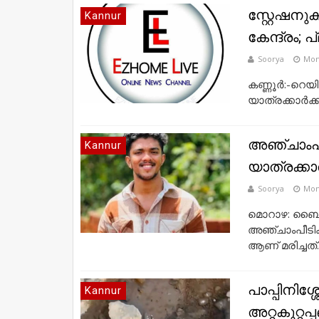
സ്റ്റേഷനുകള
Kannur
കേന്ദ്രം; 
Soorya
Mon
കണ്ണൂർ:-റെയിൽവ
യാത്രക്കാർക്ക
അഞ്ചാംപ
Kannur
യാത്രക്കാ
Soorya
Mon
മൊറാഴ: ബൈക്ക് 
അഞ്ചാംപീടിക
ആണ് മരിച്ചത്. 
പാപ്പിനി
Kannur
അറ്റകുറ്റപ്