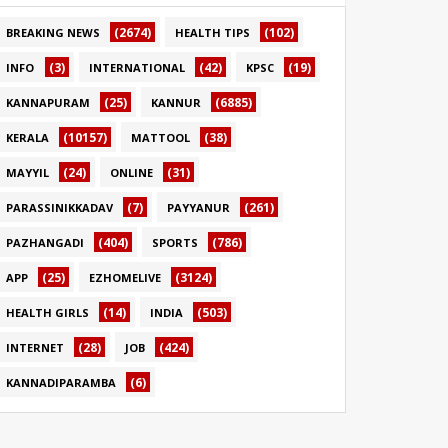
(2674)
(102)
BREAKING NEWS
HEALTH TIPS
(3)
(42)
(19)
INFO
INTERNATIONAL
KPSC
(25)
(6885)
KANNAPURAM
KANNUR
(10157)
(38)
KERALA
MATTOOL
(24)
(31)
MAYYIL
ONLINE
(7)
(261)
PARASSINIKKADAV
PAYYANUR
(404)
(786)
PAZHANGADI
SPORTS
(25)
(3124)
APP
EZHOMELIVE
(14)
(503)
HEALTH GIRLS
INDIA
(28)
(424)
INTERNET
JOB
(6)
KANNADIPARAMBA