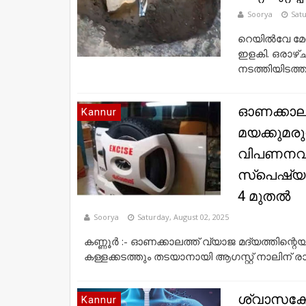
Soorya
Satu
റെയിൽവേ മേ
ഇളകി. ഒരാഴ്ച 
നടത്തിയിടത്താ
ഓണക്കാലത്
Kannur
മയക്കുമരു
വിപണനവു
സ്‌പെഷ്യ
4 മുതൽ
Soorya
Saturday, August 02, 2025
കണ്ണൂർ :- ഓണക്കാലത്ത് വ്യാജ മദ്യത്തിന്റ
കള്ളക്കടത്തും തടയാനായി ആഗസ്റ്റ് നാലിന് ര
ശ്വാസകോ
Kannur