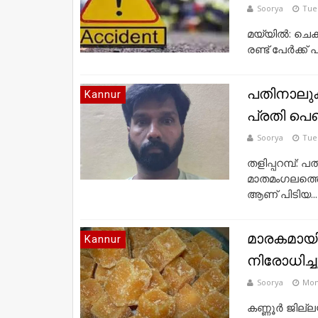
Soorya
Tues
മയ്യില്‍: ചെക
രണ്ട് പേര്‍ക്ക്
പതിനാലുകാര
Kannur
പ്രതി പെണ
Soorya
Tues
തളിപ്പറമ്പ്: 
മാതമംഗലത്തെ
ആണ് പിടിയ...
മാരകമായി
Kannur
നിരോധിച്ച
Soorya
Mon
കണ്ണൂർ ജില്ല