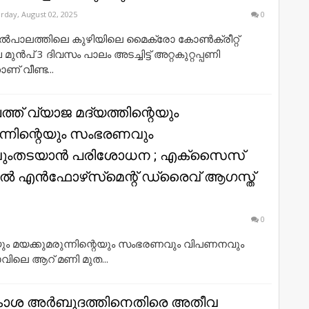
rday, August 02, 2025
0
ൽപാലത്തിലെ കുഴിയിലെ മൈക്രോ കോൺക്രീറ്റ്
മുൻപ് 3 ദിവസം പാലം അടച്ചിട്ട് അറ്റകുറ്റപ്പണി
ണ് വീണ്ട...
ത് വ്യാജ മദ്യത്തിന്റെയും
ന്നിന്റെയും സംഭരണവും
ംതടയാൻ പരിശോധന ; എക്‌സൈസ്
ൽ എൻഫോഴ്‌സ്‌മെന്റ് ഡ്രൈവ് ആഗസ്ത്
0
െയും മയക്കുമരുന്നിന്റെയും സംഭരണവും വിപണനവും
ാവിലെ ആറ് മണി മുത...
ശ അര്‍ബുദത്തിനെതിരെ അതീവ