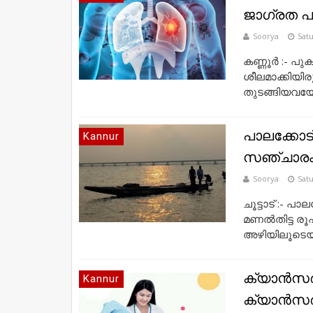
ജാഗ്രത പ
Soorya
Satu
കണ്ണൂർ :- പു
ശീലമാക്കിയി
തുടങ്ങിയവയോട്
പാലക്കോട്
Kannur
സഞ്ചാരം ര
Soorya
Satu
ചൂട്ടാട് :- 
മണൽതിട്ട രൂപപ
അഴിയിലൂടെയു
ക്യാൻസർ 
Kannur
ക്യാൻസർ 